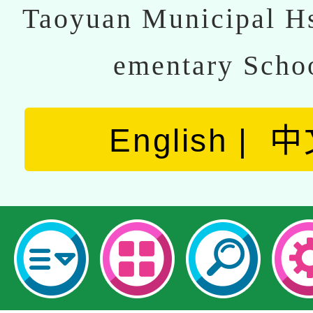
Taoyuan Municipal Hs
ementary Scho
English
中