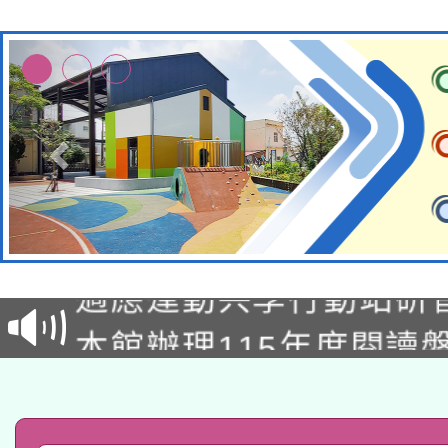
本校115學年度第2次
適應運動共學行動站研
招甄選結果公告(無人
本館辦理115年度閱讀
招)
科技賦能─人工智慧(AI
暨閱讀推動專業研習
A3數位素養講師名單
礎課程