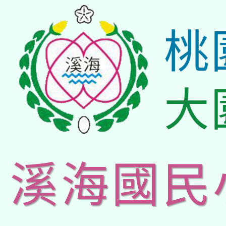
桃
大
溪海國民