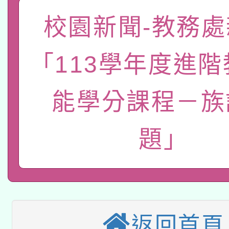
「數位內容與教學軟體線
校園新聞-教務處
有關大陸委員會函釋公
pilot」
「113學年度進
轉知經濟部水利署委託
薪期間赴陸應申請許可
115年8月22日(星期六)
業技術研究院辦理「11
能學分課程－族
2026年桃園地景藝術
桃園市孔廟祈福系列活
用水績優單位及節水達
題」
本校115學年度第2次
開 智慧啟航」
動」
適應運動共學行動站研
招甄選結果公告(無人
本館辦理115年度閱讀
招)
科技賦能─人工智慧(AI
返回首頁
暨閱讀推動專業研習