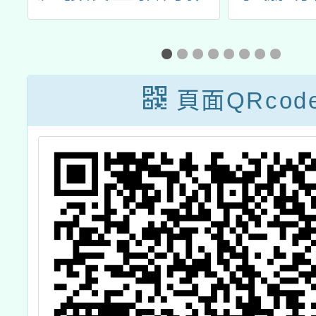
工
廣處推廣教育中
小學數
心辦理「114年
進方案
度高級中等以下
素養」
頁面QRcod
學校教師在職進
之第四
修專長增能學分
師
班」