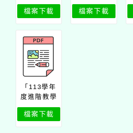
語學習班」
知能學分課
檔案下載
檔案下載
招生簡章
程－族語命
題」及「11
3學年度第2
期族語學習
班」公文
「113學年
度進階教學
知能學分課
檔案下載
程－族語命
題」招生簡