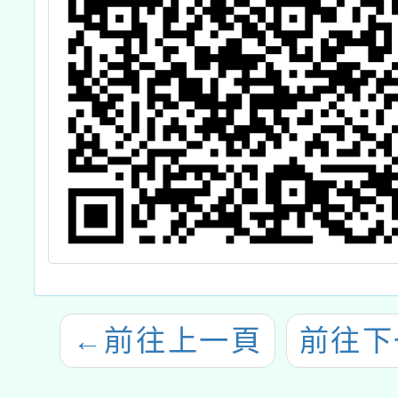
←
前往上一頁
前往下