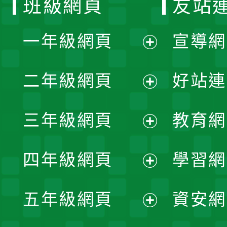
班級網頁
友站
一年級網頁
宣導網
展
二年級網頁
好站連
開
展
三年級網頁
教育網
選
開
展
單
四年級網頁
學習網
選
開
展
單
五年級網頁
資安網
選
開
展