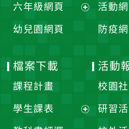
單
六年級網頁
活動網
選
開
展
單
幼兒園網頁
防疫網
選
開
單
選
檔案下載
活動
單
課程計畫
校園社
學生課表
研習活
展