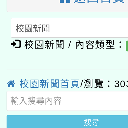
A3數位素養講師名單
礎課程
「數位內容與教學軟體線
有關大陸委員會函釋公
pilot」
校園新聞 / 內容類型：
轉知經濟部水利署委託
薪期間赴陸應申請許可
115年8月22日(星期六)
業技術研究院辦理「11
2026年桃園地景藝術
桃園市孔廟祈福系列活
校園新聞首頁
/瀏覽：30
用水績優單位及節水達
開 智慧啟航」
動」
搜尋