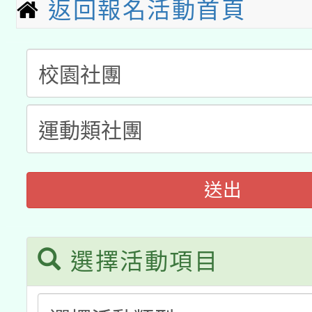
返回報名活動首頁
適應運動共學行動站研
招甄選結果公告(無人
心」，鼓勵退休同仁踴
本館辦理115年度閱讀
招)
案。
科技賦能─人工智慧(AI
暨閱讀推動專業研習
A3數位素養講師名單
礎課程
「數位內容與教學軟體線
有關大陸委員會函釋公
pilot」
送出
轉知經濟部水利署委託
薪期間赴陸應申請許可
業技術研究院辦理「11
選擇活動項目
用水績優單位及節水達