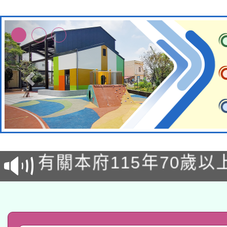
兒童少年暑期犯罪預防
有關本府115年70歲
答一案
本校115學年度第2次
人員健康講座「吃得安
適應運動共學行動站研
招甄選結果公告(無人
心」，鼓勵退休同仁踴