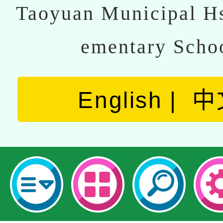
Taoyuan Municipal Hs
ementary Scho
English
中