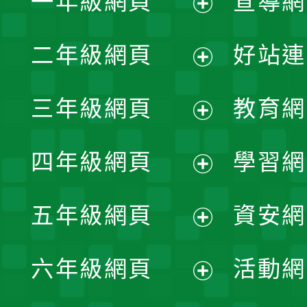
一年級網頁
宣導網
展
二年級網頁
好站連
開
展
三年級網頁
教育網
選
開
展
單
四年級網頁
學習網
選
開
展
單
五年級網頁
資安網
選
開
展
單
六年級網頁
活動網
選
開
展