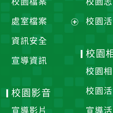
校園檔案
校園志
選
單
處室檔案
校園活
展
資訊安全
開
校園
宣導資訊
選
校園相
單
校園活
校園影音
宣導影片
宣導活