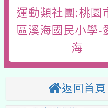
本館辦理115年度閱讀
招)
案。
運動類社團:桃園
科技賦能─人工智慧(AI
暨閱讀推動專業研習
A3數位素養講師名單
區溪海國民小學-
礎課程
「數位內容與教學軟體線
海
有關大陸委員會函釋公
pilot」
轉知經濟部水利署委託
薪期間赴陸應申請許可
兒童少年暑期犯罪預防
業技術研究院辦理「11
返回首頁
有關本府115年70歲
答一案
用水績優單位及節水達
本校115學年度第2次
人員健康講座「吃得安
動」