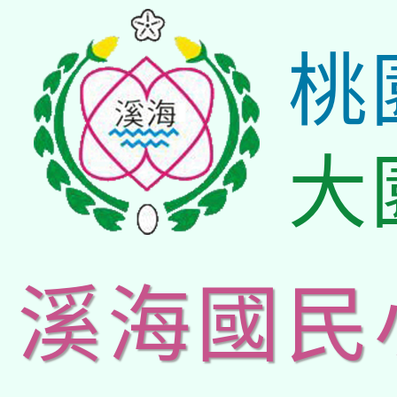
桃
大
溪海國民