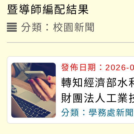
暨導師編配結果
分類：
校園新聞
發佈日期：2026-0
轉知經濟部水
財團法人工業
院辦理「115
分類：學務處新
約用水績優單