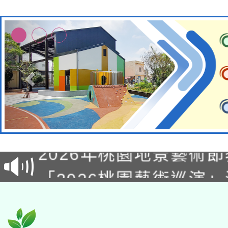
轉知經濟部水利署委託
115年8月22日(星期六)
業技術研究院辦理「11
2026年桃園地景藝術
桃園市孔廟祈福系列活
用水績優單位及節水達
「2026桃園藝術巡演
開 智慧啟航」
動」
轉知教育部國民及學前
關事宜
函轉國家教育研究院中心
國立臺灣師範大學辦理「1