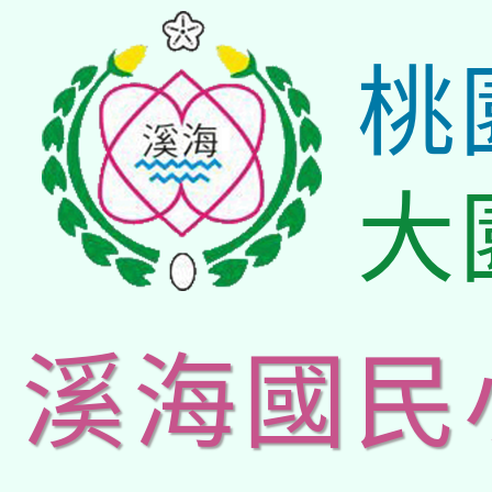
桃
大
溪海國民