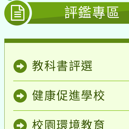
評鑑專區
轉知教育部國民及學前
原住民族教育政策研討
年度健康促進學校輔導
函轉國立臺灣師範大學
新北市政府教育局辦理「
族教育國際趨勢與發展
業成長研習」實施計畫
轉知有關國立成功大學
族語言臺北學習中心11
師專業成長研習實施計
教育部國民及學前教育署「
文教學共融平台-教案
「族語學習班」招生簡章
方素養工作坊新北場」
教科書評選
轉知經濟部水利署委託
年度COVID-19疫苗
件」活動簡章
115年8月22日(星期六)
業技術研究院辦理「11
接種對象擴大為「滿6
健康促進學校
2026年桃園地景藝術
桃園市孔廟祈福系列活
用水績優單位及節水達
接種之民眾」措施，延長
「2026桃園藝術巡演
開 智慧啟航」
動」
月28日止
校園環境教育
轉知教育部國民及學前
關事宜