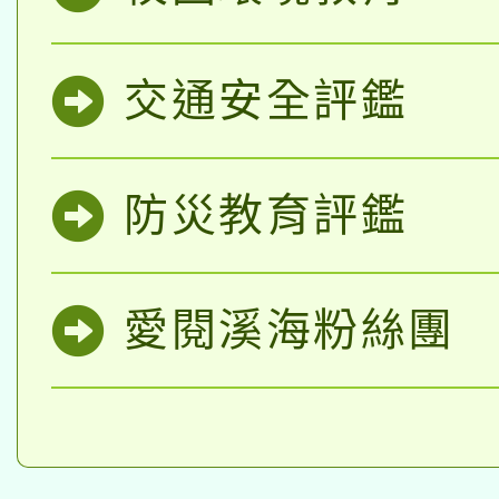
函轉國家教育研究院中心
國立臺灣師範大學辦理「1
交通安全評鑑
轉知教育部國民及學前
原住民族教育政策研討
年度健康促進學校輔導
函轉國立臺灣師範大學
新北市政府教育局辦理「
族教育國際趨勢與發展
業成長研習」實施計畫
轉知有關國立成功大學
防災教育評鑑
族語言臺北學習中心11
師專業成長研習實施計
教育部國民及學前教育署「
文教學共融平台-教案
「族語學習班」招生簡章
方素養工作坊新北場」
愛閱溪海粉絲團
年度COVID-19疫苗
件」活動簡章
接種對象擴大為「滿6
接種之民眾」措施，延長