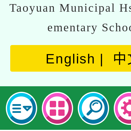
Taoyuan Municipal Hs
ementary Scho
English
中