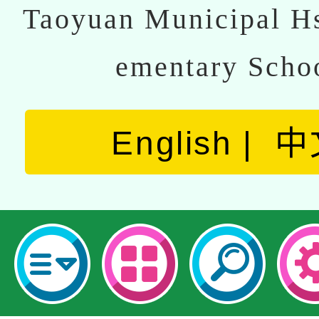
Taoyuan Municipal Hs
ementary Scho
English
中