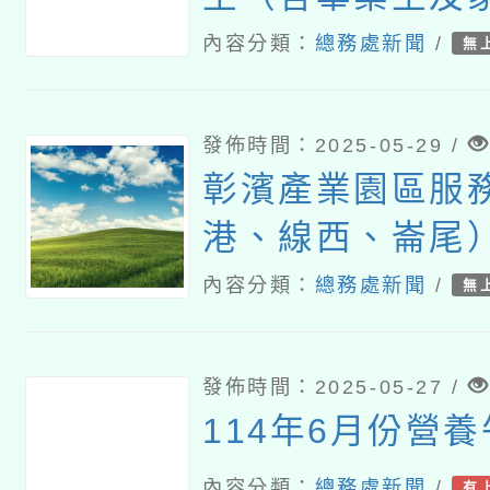
安全與救溺之宣
內容分類：
總務處新聞
/
無
發佈時間：2025-05-29 /
彰濱產業園區服
港、線西、崙尾
水深危險，不宜
內容分類：
總務處新聞
/
無
動
發佈時間：2025-05-27 /
114年6月份營
內容分類：
總務處新聞
/
有