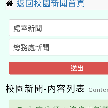
開 智慧啟航」
動」
返回校園新聞首頁
月28日止
轉知教育部國民及學前
關事宜
函轉國家教育研究院中心
國立臺灣師範大學辦理「1
轉知教育部國民及學前
原住民族教育政策研討
年度健康促進學校輔導
函轉國立臺灣師範大學
新北市政府教育局辦理「
族教育國際趨勢與發展
業成長研習」實施計畫
轉知有關國立成功大學
族語言臺北學習中心11
師專業成長研習實施計
送出
教育部國民及學前教育署「
文教學共融平台-教案
「族語學習班」招生簡章
方素養工作坊新北場」
年度COVID-19疫苗
件」活動簡章
校園新聞-內容列表
Conten
接種對象擴大為「滿6