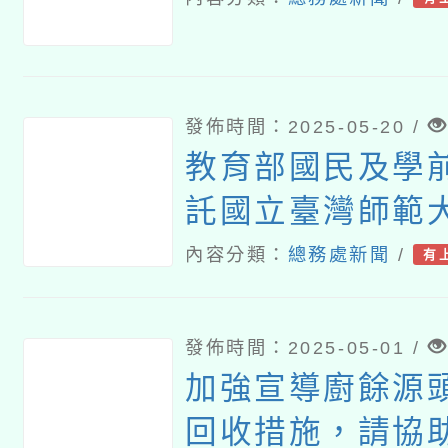
發佈時間：2025-05-20 /
教育部國民及學
託國立臺灣師範
114年度「學校
內容分類：
總務處新聞
/
有
康飲食（食農）
觀摩暨分區輔導
發佈時間：2025-05-01 /
請踴躍報名參加
加強宣導廚餘源
回收措施，請協