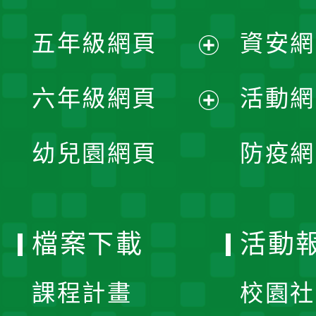
開
展
單
五年級網頁
資安網
選
開
展
單
六年級網頁
活動網
選
開
展
單
幼兒園網頁
防疫網
選
開
單
選
檔案下載
活動
單
課程計畫
校園社