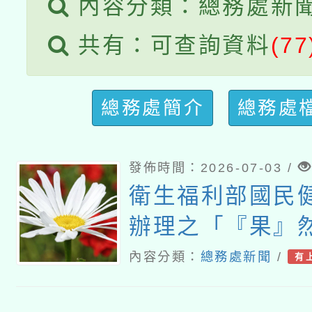
內容分類：總務處新
接種之民眾」措施，延長
共有：可查詢資料
(77
月28日止
總務處簡介
總務處
發佈時間：2026-07-03 /
衛生福利部國民
辦理之「『果』
果打卡挑戰賽」
內容分類：
總務處新聞
/
有
健康飲食教育推