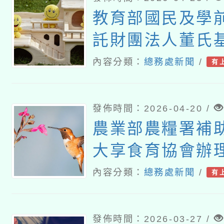
教育部國民及學
託財團法人董氏
「高級中等以下
內容分類：
總務處新聞
/
有
食教育指導內容
國說明會
發佈時間：2026-04-20 /
農業部農糧署補
大享食育協會辦
的旅程-旬味探訪(
內容分類：
總務處新聞
/
有
產地見學活動
發佈時間：2026-03-27 /