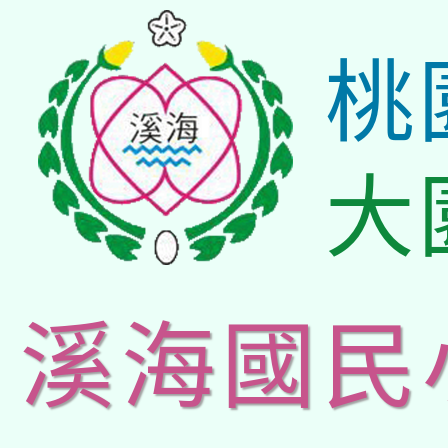
桃
大
溪海國民