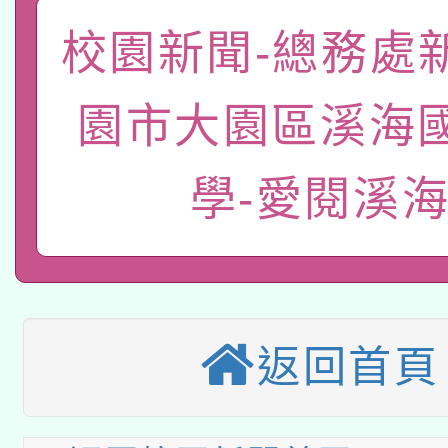
函轉國家教育研究院中心
校園新聞-總務處
國立臺灣師範大學辦理「1
轉知教育部國民及學前
原住民族教育政策研討
年度健康促進學校輔導
園市大園區溪海
函轉國立臺灣師範大學
新北市政府教育局辦理「
族教育國際趨勢與發展
業成長研習」實施計畫
轉知有關國立成功大學
學-愛閱溪
族語言臺北學習中心11
師專業成長研習實施計
教育部國民及學前教育署「
文教學共融平台-教案
「族語學習班」招生簡章
方素養工作坊新北場」
轉知經濟部水利署委託
年度COVID-19疫苗
件」活動簡章
115年8月22日(星期六)
業技術研究院辦理「11
接種對象擴大為「滿6
返回首頁
2026年桃園地景藝術
桃園市孔廟祈福系列活
用水績優單位及節水達
接種之民眾」措施，延長
「2026桃園藝術巡演