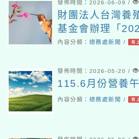
「高級中等以下
發佈時間：2026-06-09 /
食教育指導內容
財團法人台灣養
國說明會。
基金會辦理「20
味-食魚文化教
內容分類：
總務處新聞
/
有
習活動」請踴躍
發佈時間：2026-05-20 /
115.6月份營養
內容分類：
總務處新聞
/
有