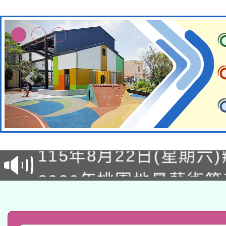
轉知經濟部水利署委託
115年8月22日(星期六)
業技術研究院辦理「11
2026年桃園地景藝術
桃園市孔廟祈福系列活
用水績優單位及節水達
「2026桃園藝術巡演
開 智慧啟航」
動」
轉知教育部國民及學前
關事宜