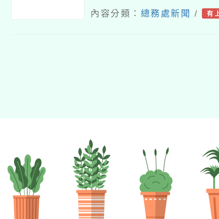
站、LED 跑馬
內容分類：
總務處新聞
/
有
等方式宣導「廚
政策