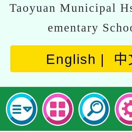
Taoyuan Municipal Hs
ementary Scho
English
中