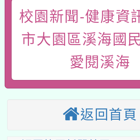
A3數位素養講師名單
礎課程
校園新聞-健康資
「數位內容與教學軟體線
有關大陸委員會函釋公
市大園區溪海國民
pilot」
轉知經濟部水利署委託
薪期間赴陸應申請許可
愛閱溪海
115年8月22日(星期六)
業技術研究院辦理「11
2026年桃園地景藝術
桃園市孔廟祈福系列活
用水績優單位及節水達
本校115學年度第2次
開 智慧啟航」
動」
返回首頁
適應運動共學行動站研
招甄選結果公告(無人
本館辦理115年度閱讀
招)