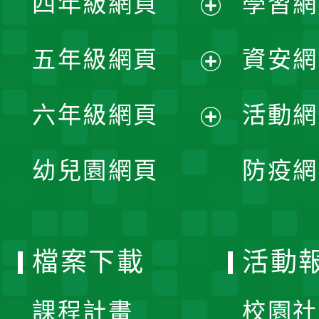
四年級網頁
學習網
選
開
展
單
五年級網頁
資安網
選
開
展
單
六年級網頁
活動網
選
開
展
單
幼兒園網頁
防疫網
選
開
單
選
檔案下載
活動
單
課程計畫
校園社