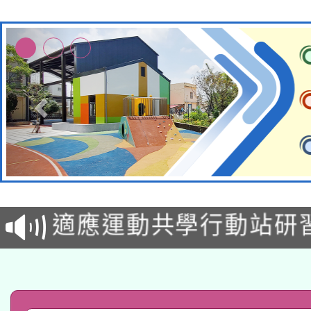
本校115學年度第2次
適應運動共學行動站研
招甄選結果公告(無人
本館辦理115年度閱讀
招)
科技賦能─人工智慧(AI
暨閱讀推動專業研習