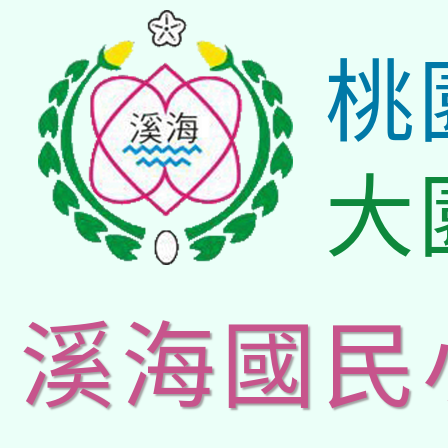
桃
大
溪海國民