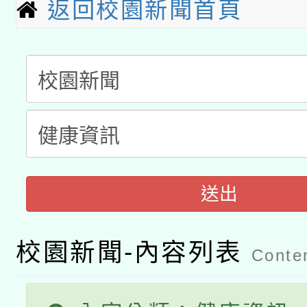
返回校園新聞首頁
科技賦能─人工智慧(AI
暨閱讀推動專業研習
A3數位素養講師名單
礎課程
「數位內容與教學軟體線
有關大陸委員會函釋公
pilot」
轉知經濟部水利署委託
薪期間赴陸應申請許可
115年8月22日(星期六)
業技術研究院辦理「11
送出
2026年桃園地景藝術
桃園市孔廟祈福系列活
用水績優單位及節水達
校園新聞-內容列表
Conten
開 智慧啟航」
動」