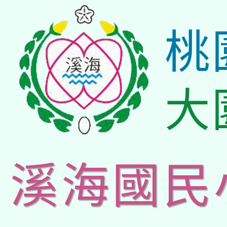
桃
大
溪海國民