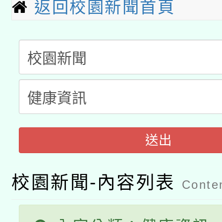
返回校園新聞首頁
A3數位素養講師名單
礎課程
「數位內容與教學軟體線
有關大陸委員會函釋公
pilot」
轉知經濟部水利署委託
薪期間赴陸應申請許可
115年8月22日(星期六)
業技術研究院辦理「11
送出
2026年桃園地景藝術
桃園市孔廟祈福系列活
用水績優單位及節水達
開 智慧啟航」
動」
校園新聞-內容列表
Conten