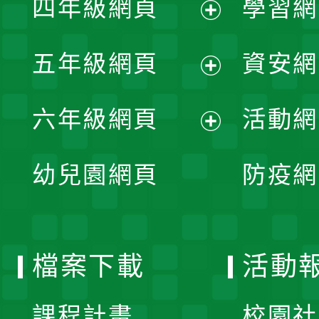
四年級網頁
學習網
選
開
展
單
五年級網頁
資安網
選
開
展
單
六年級網頁
活動網
選
開
展
單
幼兒園網頁
防疫網
選
開
單
選
檔案下載
活動
單
課程計畫
校園社