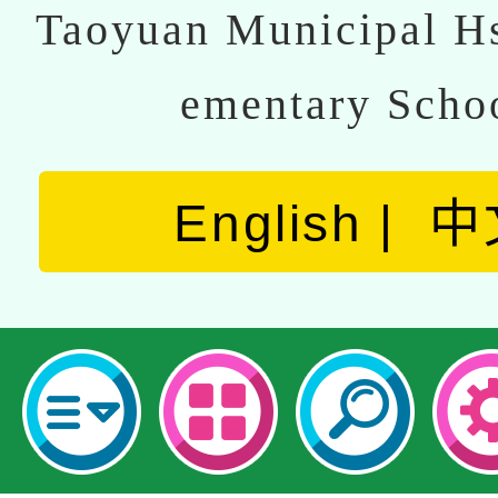
Taoyuan Municipal Hs
ementary Scho
English
中