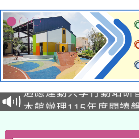
本校115學年度第2次
適應運動共學行動站研
招甄選結果公告(無人
本館辦理115年度閱讀
招)
科技賦能─人工智慧(AI
暨閱讀推動專業研習
A3數位素養講師名單
礎課程