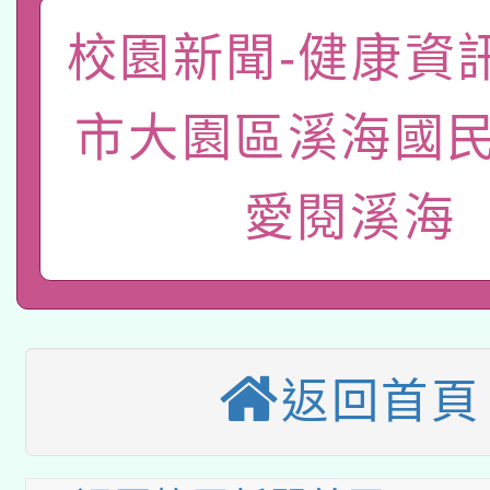
「數位內容與教學軟體線
校園新聞-健康資
有關大陸委員會函釋公
pilot」
市大園區溪海國民
轉知經濟部水利署委託
薪期間赴陸應申請許可
115年8月22日(星期六)
愛閱溪海
業技術研究院辦理「11
2026年桃園地景藝術
桃園市孔廟祈福系列活
用水績優單位及節水達
本校115學年度第2次
開 智慧啟航」
動」
適應運動共學行動站研
招甄選結果公告(無人
返回首頁
本館辦理115年度閱讀
招)
科技賦能─人工智慧(AI
暨閱讀推動專業研習