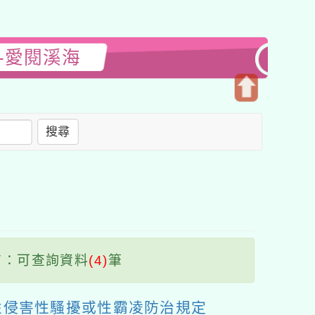
-愛閱溪海
開
啟
搜尋
上
方
區
塊
：可查詢資料
(4)
筆
性侵害性騷擾或性霸凌防治規定