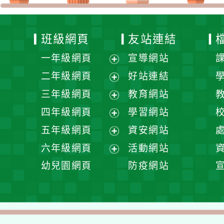
班級網頁
友站連結
一年級網頁
宣導網站
展
二年級網頁
好站連結
開
展
三年級網頁
教育網站
選
開
展
四年級網頁
學習網站
單
選
開
展
五年級網頁
資安網站
單
選
開
展
六年級網頁
活動網站
單
選
開
展
幼兒園網頁
防疫網站
單
選
開
單
選
單