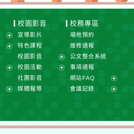
校園影音
校務專區
宣導影片
場地預約
展
特色課程
維修通報
開
展
校園影音
公文整合系統
選
開
展
校園活動
事項通報
單
選
開
展
展
社團影音
網站FAQ
單
選
開
開
展
媒體報導
會議記錄
單
選
選
開
展
展
單
單
選
開
開
單
選
選
單
單