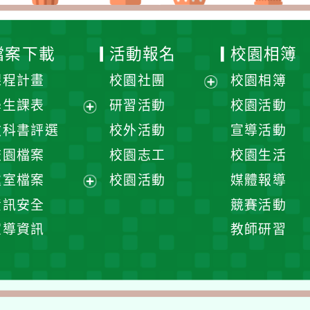
檔案下載
活動報名
校園相簿
課程計畫
校園社團
校園相簿
展
學生課表
研習活動
校園活動
開
展
教科書評選
校外活動
宣導活動
選
開
校園檔案
校園志工
校園生活
單
選
處室檔案
校園活動
媒體報導
單
展
資訊安全
競賽活動
開
宣導資訊
教師研習
選
單