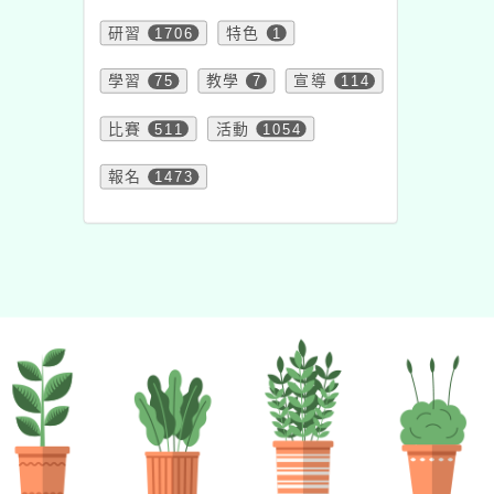
研習
1706
特色
1
學習
75
教學
7
宣導
114
比賽
511
活動
1054
報名
1473