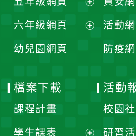
五年級網頁
資安網
選
開
展
單
六年級網頁
活動網
選
開
展
單
幼兒園網頁
防疫網
選
開
單
選
檔案下載
活動
單
課程計畫
校園社
學生課表
研習活