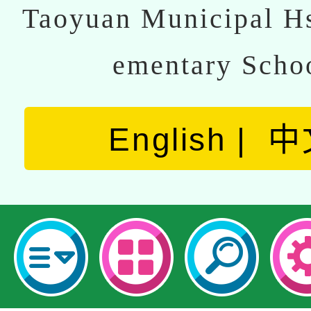
Taoyuan Municipal Hs
ementary Scho
English
中