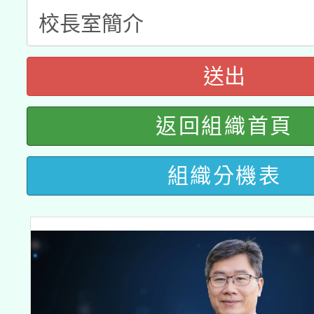
暨閱讀推動專業研習
A3數位素養講師名單
礎課程
「數位內容與教學軟體線
送出
有關大陸委員會函釋公
pilot」
返回組織首頁
轉知經濟部水利署委託
薪期間赴陸應申請許可
115年8月22日(星期六)
組織分機表
業技術研究院辦理「11
2026年桃園地景藝術
桃園市孔廟祈福系列活
用水績優單位及節水達
開 智慧啟航」
動」