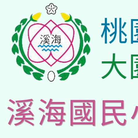
桃
大
溪海國民