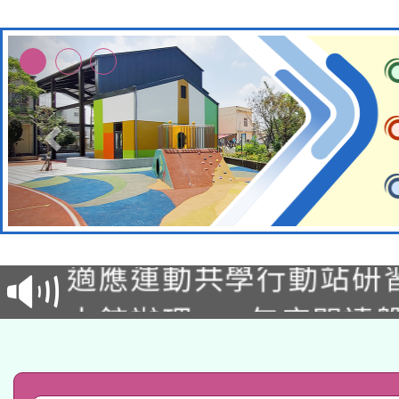
本校115學年度第2次
適應運動共學行動站研
招甄選結果公告(無人
本館辦理115年度閱讀
招)
科技賦能─人工智慧(AI
暨閱讀推動專業研習
A3數位素養講師名單