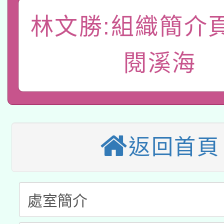
礎課程
林文勝:組織簡介
「數位內容與教學軟體線
有關大陸委員會函釋公
pilot」
閱溪海
轉知經濟部水利署委託
薪期間赴陸應申請許可
115年8月22日(星期六)
業技術研究院辦理「11
2026年桃園地景藝術
桃園市孔廟祈福系列活
用水績優單位及節水達
返回首頁
本校115學年度第2次
開 智慧啟航」
動」
適應運動共學行動站研
招甄選結果公告(無人
本館辦理115年度閱讀
招)
科技賦能─人工智慧(AI