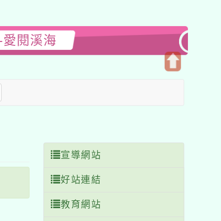
-愛閱溪海
開
啟
上
方
區
塊
宣導網站
好站連結
教育網站