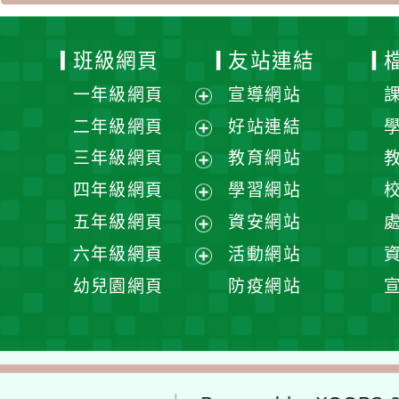
班級網頁
友站連結
一年級網頁
宣導網站
展
二年級網頁
好站連結
開
展
三年級網頁
教育網站
選
開
展
四年級網頁
學習網站
單
選
開
展
五年級網頁
資安網站
單
選
開
展
六年級網頁
活動網站
單
選
開
展
幼兒園網頁
防疫網站
單
選
開
單
選
單