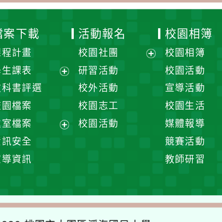
檔案下載
活動報名
校園相簿
課程計畫
校園社團
校園相簿
展
學生課表
研習活動
校園活動
開
展
教科書評選
校外活動
宣導活動
選
開
校園檔案
校園志工
校園生活
單
選
處室檔案
校園活動
媒體報導
單
展
資訊安全
競賽活動
開
宣導資訊
教師研習
選
單