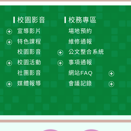
校園影音
校務專區
宣導影片
場地預約
展
特色課程
維修通報
開
展
校園影音
公文整合系統
選
開
展
校園活動
事項通報
單
選
開
展
展
社團影音
網站FAQ
單
選
開
開
展
媒體報導
會議記錄
單
選
選
開
展
展
單
單
選
開
開
單
選
選
單
單