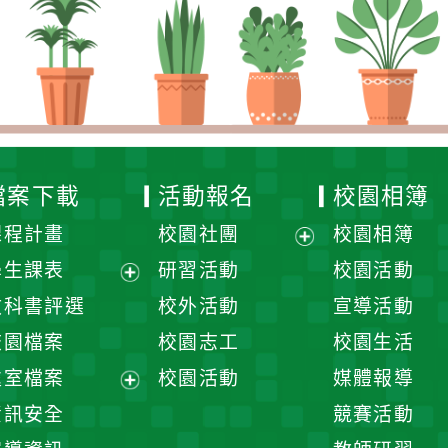
檔案下載
活動報名
校園相簿
課程計畫
校園社團
校園相簿
展
學生課表
研習活動
校園活動
開
展
教科書評選
校外活動
宣導活動
選
開
校園檔案
校園志工
校園生活
單
選
處室檔案
校園活動
媒體報導
單
展
資訊安全
競賽活動
開