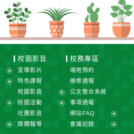
校園影音
校務專區
宣導影片
場地預約
展
特色課程
維修通報
開
展
校園影音
公文整合系統
選
開
展
校園活動
事項通報
單
選
開
展
展
社團影音
網站FAQ
單
選
開
開
展
媒體報導
會議記錄
單
選
選
開
展
展