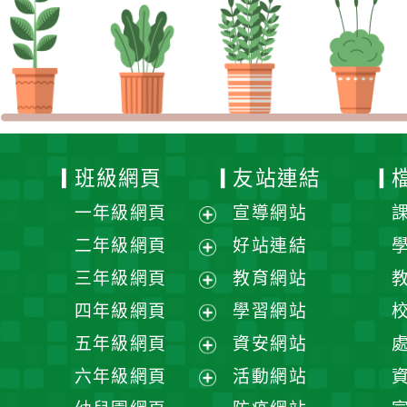
班級網頁
友站連結
一年級網頁
宣導網站
展
二年級網頁
好站連結
開
展
三年級網頁
教育網站
選
開
展
四年級網頁
學習網站
單
選
開
展
五年級網頁
資安網站
單
選
開
展
六年級網頁
活動網站
單
選
開
展