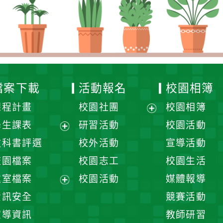
檔案下載
活動報名
校園相簿
課程計畫
校園社團
校園相簿
展
學生課表
研習活動
校園活動
開
展
教科書評選
校外活動
宣導活動
選
開
校園檔案
校園志工
校園生活
單
選
處室檔案
校園活動
媒體報導
單
展
資訊安全
競賽活動
開
宣導資訊
教師研習
選