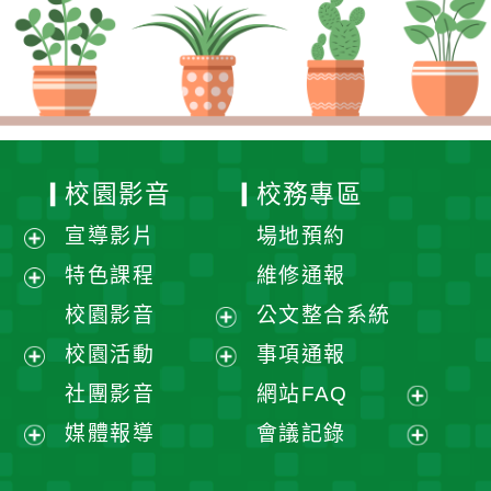
校園影音
校務專區
宣導影片
場地預約
展
特色課程
維修通報
開
展
校園影音
公文整合系統
選
開
展
校園活動
事項通報
單
選
開
展
展
社團影音
網站FAQ
單
選
開
開
展
媒體報導
會議記錄
單
選
選
開
展
展
單
單
選