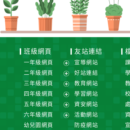
班級網頁
友站連結
一年級網頁
宣導網站
展
二年級網頁
好站連結
開
展
三年級網頁
教育網站
選
開
展
四年級網頁
學習網站
單
選
開
展
五年級網頁
資安網站
單
選
開
展
六年級網頁
活動網站
單
選
開
展
幼兒園網頁
防疫網站
單
選