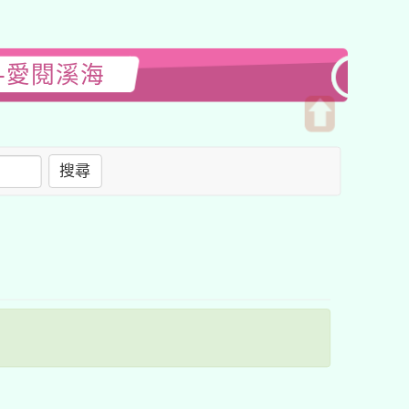
-愛閱溪海
開
啟
搜尋
上
方
區
塊