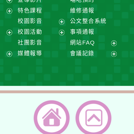
展
特色課程
維修通報
開
展
校園影音
公文整合系統
選
開
展
校園活動
事項通報
單
選
開
展
展
社團影音
網站FAQ
單
選
開
開
展
媒體報導
會議記錄
單
選
選
開
展
展
單
單
選
開
開
單
選
選
單
單