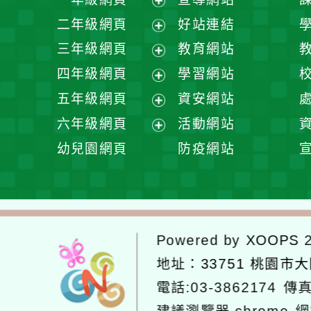
展
二年級網頁
好站連結
開
展
三年級網頁
教育網站
選
開
展
四年級網頁
學習網站
單
選
開
展
五年級網頁
資安網站
單
選
開
展
六年級網頁
活動網站
單
選
開
展
幼兒園網頁
防疫網站
單
選
開
單
選
單
Powered by
XOOPS
2
地址：
33751 桃園市
電話:03-3862174
傳真