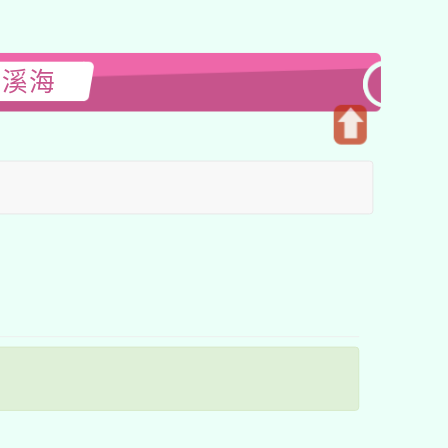
閱溪海
開
啟
上
方
區
塊