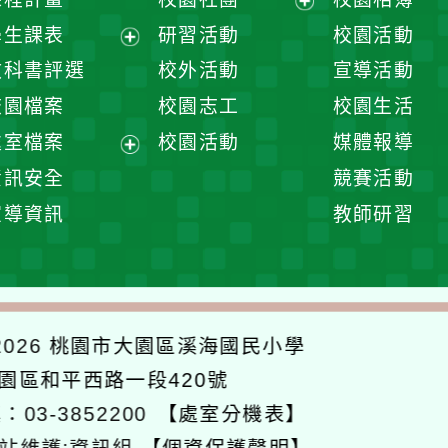
展
學生課表
研習活動
校園活動
開
展
教科書評選
校外活動
宣導活動
選
開
校園檔案
校園志工
校園生活
單
選
處室檔案
校園活動
媒體報導
單
展
資訊安全
競賽活動
開
宣導資訊
教師研習
選
單
026
桃園市大園區溪海國民小學
大園區和平西路一段420號
：03-3852200
【處室分機表】