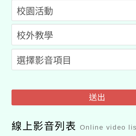
「2026桃園藝術巡演
開 智慧啟航」
動」
月28日止
轉知教育部國民及學前
關事宜
函轉國家教育研究院中心
國立臺灣師範大學辦理「1
轉知教育部國民及學前
原住民族教育政策研討
年度健康促進學校輔導
函轉國立臺灣師範大學
新北市政府教育局辦理「
族教育國際趨勢與發展
業成長研習」實施計畫
轉知有關國立成功大學
族語言臺北學習中心11
師專業成長研習實施計
教育部國民及學前教育署「
送出
文教學共融平台-教案
「族語學習班」招生簡章
方素養工作坊新北場」
年度COVID-19疫苗
件」活動簡章
線上影音列表
Online video li
接種對象擴大為「滿6