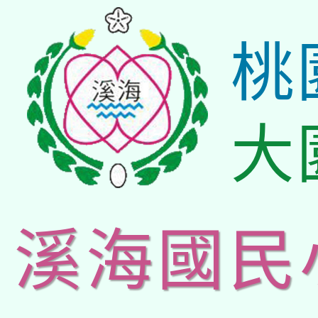
桃
大
溪海國民