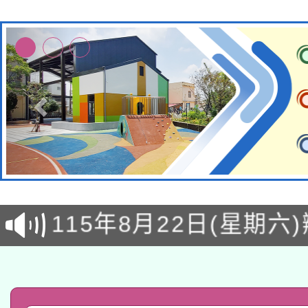
轉知經濟部水利署委託
115年8月22日(星期六)
業技術研究院辦理「11
2026年桃園地景藝術
桃園市孔廟祈福系列活
用水績優單位及節水達
「2026桃園藝術巡演
開 智慧啟航」
動」