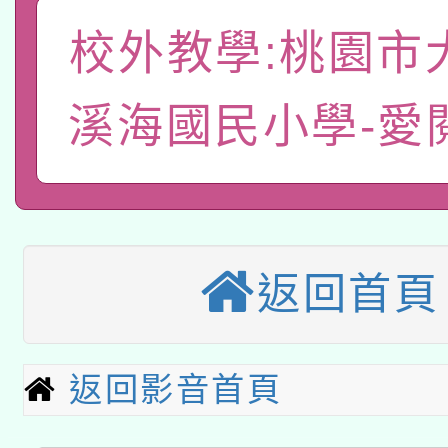
轉知教育部國民及學前
關事宜
校外教學:桃園市
函轉國家教育研究院中心
國立臺灣師範大學辦理「1
轉知教育部國民及學前
溪海國民小學-愛
原住民族教育政策研討
年度健康促進學校輔導
函轉國立臺灣師範大學
新北市政府教育局辦理「
族教育國際趨勢與發展
業成長研習」實施計畫
轉知有關國立成功大學
族語言臺北學習中心11
師專業成長研習實施計
教育部國民及學前教育署「
文教學共融平台-教案
「族語學習班」招生簡章
方素養工作坊新北場」
返回首頁
轉知經濟部水利署委託
年度COVID-19疫苗
件」活動簡章
115年8月22日(星期六)
業技術研究院辦理「11
接種對象擴大為「滿6
返回影音首頁
2026年桃園地景藝術
桃園市孔廟祈福系列活
用水績優單位及節水達
接種之民眾」措施，延長