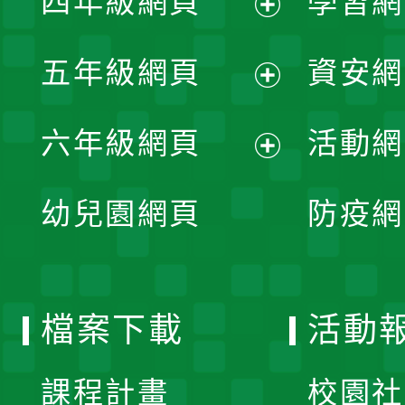
四年級網頁
學習網
選
開
展
單
五年級網頁
資安網
選
開
展
單
六年級網頁
活動網
選
開
展
單
幼兒園網頁
防疫網
選
開
單
選
檔案下載
活動
單
課程計畫
校園社