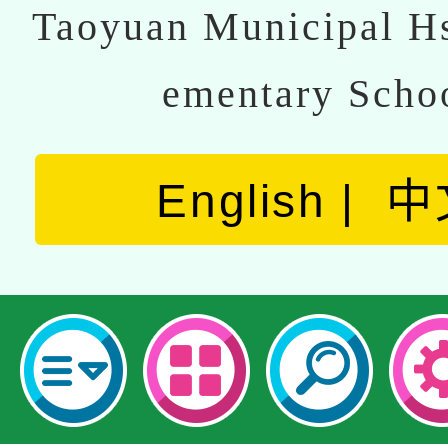
Taoyuan Municipal Hs
ementary Scho
English
中