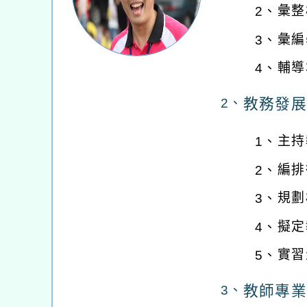
彙整
2、
彙編
3、
輔導
4、
教務發展
2、
主持
1、
編排
2、
規劃
3、
擬定
4、
實習
5、
教師專業
3、