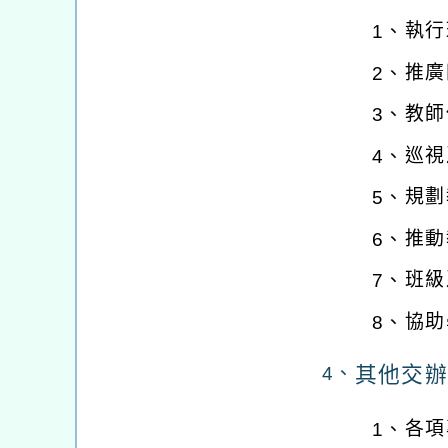
執行
1、
推廣
2、
教師
3、
巡視
4、
規劃
5、
推動
6、
班級
7、
協助
8、
其他交辦
4、
各項
1、