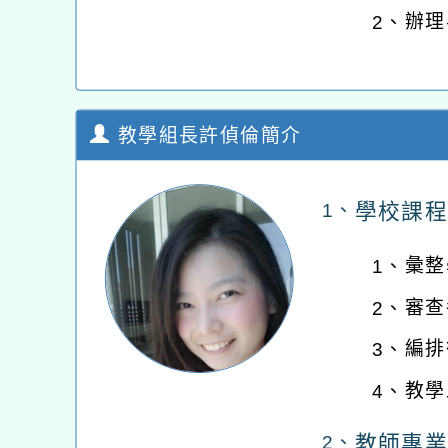
辦理
2、
教學組長許偵倫簡介
學校課程
1、
彙整
1、
審查
2、
編排
3、
教學
4、
教師專業
2、