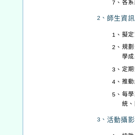
各系
7、
師生資訊
2、
擬定
1、
規劃
2、
學成
定期
3、
推動
4、
每學
5、
統、
活動攝影
3、