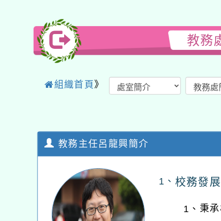
教務
組織首頁
》
教務主任呂龍興簡介
校務發展
1、
秉承
1、