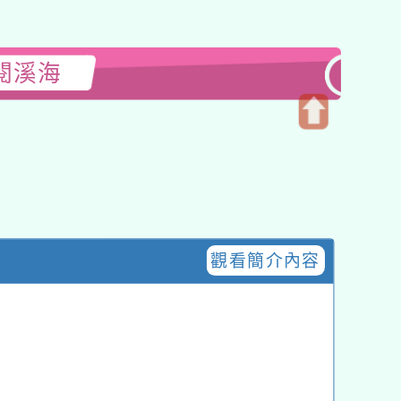
閱溪海
開
啟
上
方
區
塊
觀看簡介內容