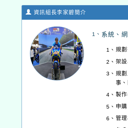
資訊組長李家碧簡介
系統、網
1、
規劃
1、
架設
2、
規劃
3、
事、
製作
4、
申購
5、
管理
6、