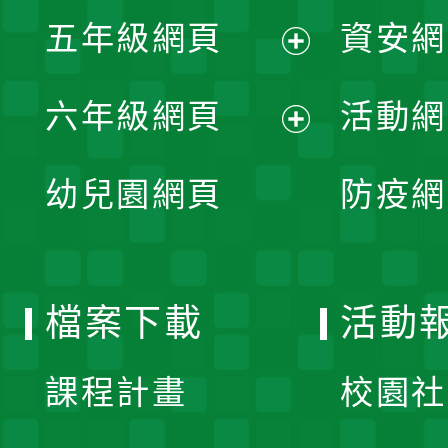
展
單
五年級網頁
資安網
選
開
展
單
六年級網頁
活動網
選
開
展
單
幼兒園網頁
防疫網
選
開
單
選
檔案下載
活動
單
課程計畫
校園社