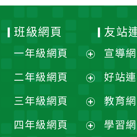
班級網頁
友站
一年級網頁
宣導網
展
二年級網頁
好站連
開
展
三年級網頁
教育網
選
開
展
單
四年級網頁
學習網
選
開