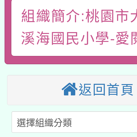
A3數位素養講師名單
礎課程
組織簡介:桃園市
「數位內容與教學軟體線
有關大陸委員會函釋公
pilot」
溪海國民小學-愛
轉知經濟部水利署委託
薪期間赴陸應申請許可
115年8月22日(星期六)
業技術研究院辦理「11
2026年桃園地景藝術
桃園市孔廟祈福系列活
用水績優單位及節水達
返回首頁
本校115學年度第2次
開 智慧啟航」
動」
適應運動共學行動站研
招甄選結果公告(無人
本館辦理115年度閱讀
招)