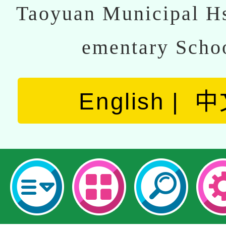
Taoyuan Municipal Hs
ementary Scho
English
中