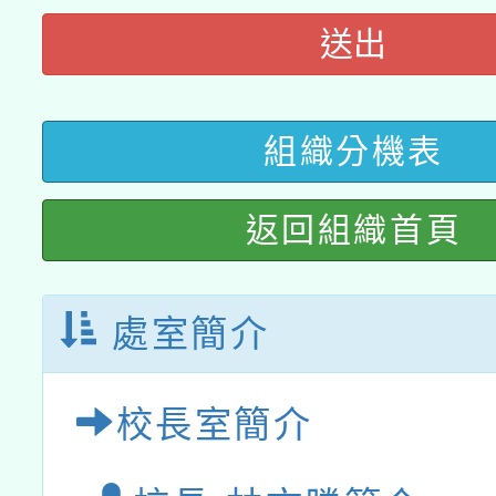
科技賦能─人工智慧(AI
暨閱讀推動專業研習
送出
A3數位素養講師名單
礎課程
「數位內容與教學軟體線
組織分機表
有關大陸委員會函釋公
pilot」
轉知經濟部水利署委託
返回組織首頁
薪期間赴陸應申請許可
115年8月22日(星期六)
業技術研究院辦理「11
處室簡介
2026年桃園地景藝術
桃園市孔廟祈福系列活
用水績優單位及節水達
開 智慧啟航」
動」
校長室簡介