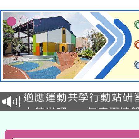
本校115學年度第2次
適應運動共學行動站研
招甄選結果公告(無人
本館辦理115年度閱讀
招)
科技賦能─人工智慧(AI
暨閱讀推動專業研習