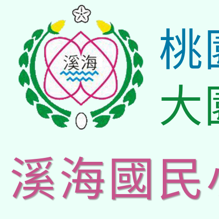
桃
大
溪海國民