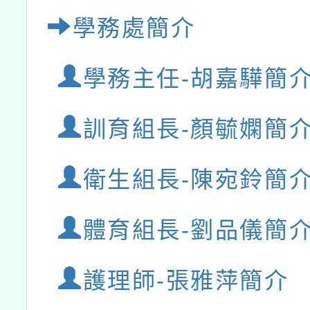
學務處簡介
學務主任-胡嘉驊簡
訓育組長-顏毓嫻簡
衛生組長-陳宛鈴簡
體育組長-劉品儀簡
護理師-張雅萍簡介