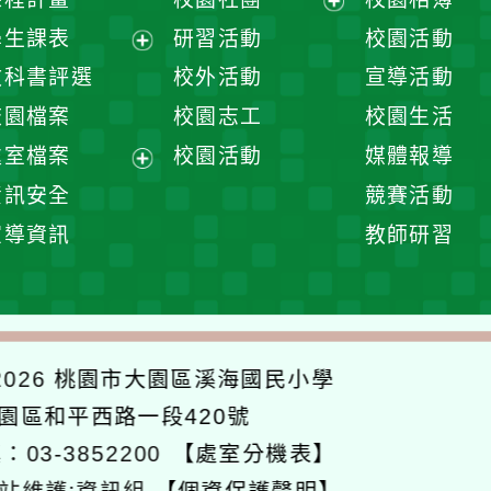
展
學生課表
研習活動
校園活動
開
展
教科書評選
校外活動
宣導活動
選
開
校園檔案
校園志工
校園生活
單
選
處室檔案
校園活動
媒體報導
單
展
資訊安全
競賽活動
開
宣導資訊
教師研習
選
單
026
桃園市大園區溪海國民小學
大園區和平西路一段420號
：03-3852200
【處室分機表】