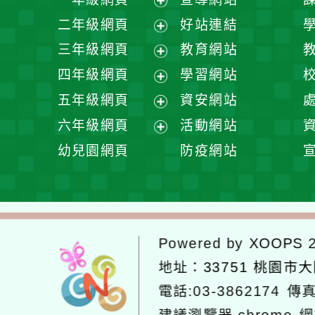
展
二年級網頁
好站連結
開
展
三年級網頁
教育網站
選
開
展
四年級網頁
學習網站
單
選
開
展
五年級網頁
資安網站
單
選
開
展
六年級網頁
活動網站
單
選
開
展
幼兒園網頁
防疫網站
單
選
開
單
選
單
Powered by
XOOPS
2
地址：
33751 桃園市
電話:03-3862174
傳真