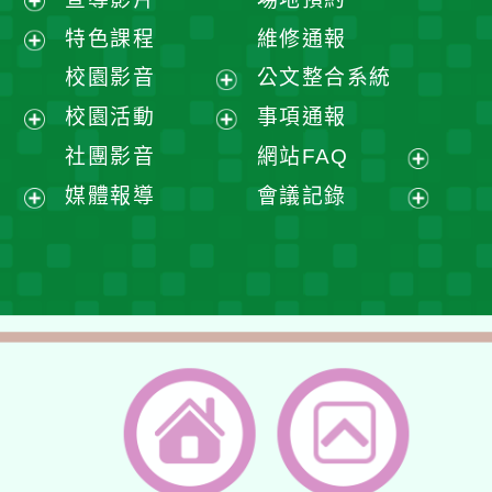
展
特色課程
維修通報
開
展
校園影音
公文整合系統
選
開
展
校園活動
事項通報
單
選
開
展
展
社團影音
網站FAQ
單
選
開
開
展
媒體報導
會議記錄
單
選
選
開
展
展
單
單
選
開
開
單
選
選
單
單