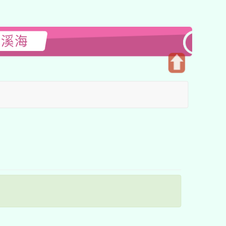
閱溪海
開
啟
上
方
區
塊