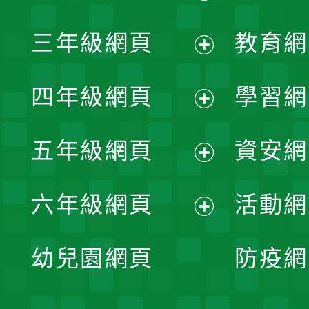
開
展
三年級網頁
教育網
選
開
展
單
四年級網頁
學習網
選
開
展
單
五年級網頁
資安網
選
開
展
單
六年級網頁
活動網
選
開
展
單
幼兒園網頁
防疫網
選
開
單