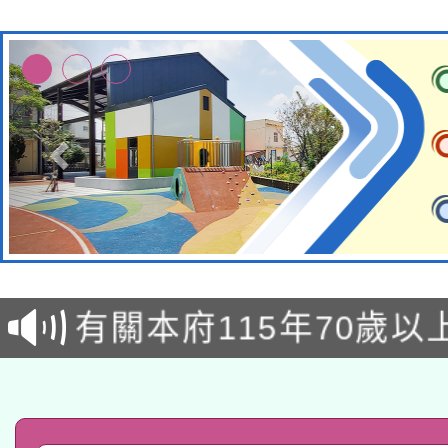
兒童少年暑期犯罪預防
有關本府115年70歲
答一案
本校115學年度第2次
人員健康講座「吃得安
適應運動共學行動站研
招甄選結果公告(無人
心」，鼓勵退休同仁踴