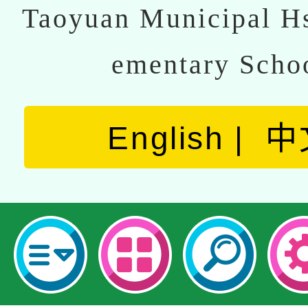
Taoyuan Municipal Hs
ementary Scho
English
中