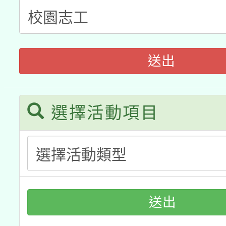
適應運動共學行動站研
招甄選結果公告(無人
心」，鼓勵退休同仁踴
本館辦理115年度閱讀
招)
案。
科技賦能─人工智慧(AI
送出
暨閱讀推動專業研習
A3數位素養講師名單
礎課程
「數位內容與教學軟體線
選擇活動項目
有關大陸委員會函釋公
pilot」
轉知經濟部水利署委託
薪期間赴陸應申請許可
業技術研究院辦理「11
送出
用水績優單位及節水達