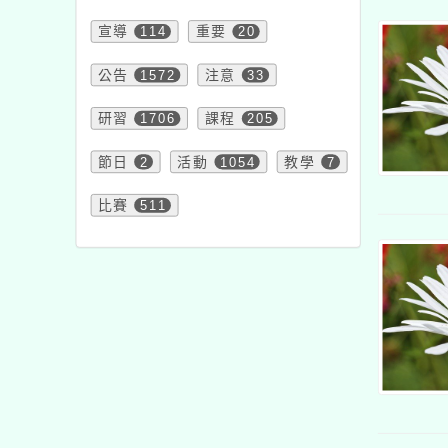
宣導
114
重要
20
公告
1572
注意
33
研習
1706
課程
205
節日
2
活動
1054
教學
7
比賽
511