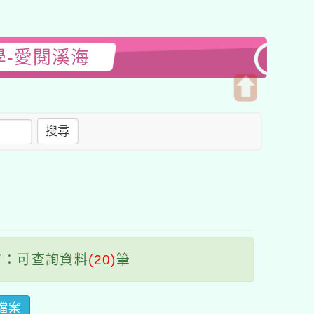
學-愛閱溪海
開
啟
搜尋
上
方
區
塊
：可查詢資料
(20)
筆
檔案