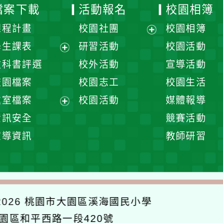
檔案下載
活動報名
校園相簿
課程計畫
校園社團
校園相簿
展
學生課表
研習活動
校園活動
開
展
教科書評選
校外活動
宣導活動
選
開
校園檔案
校園志工
校園生活
單
選
處室檔案
校園活動
媒體報導
單
展
資訊安全
競賽活動
開
宣導資訊
教師研習
選
單
026
桃園市大園區溪海國民小學
大園區和平西路一段420號