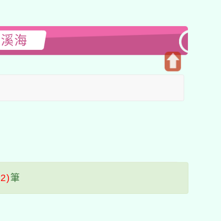
閱溪海
開
啟
上
方
區
塊
(2)
筆