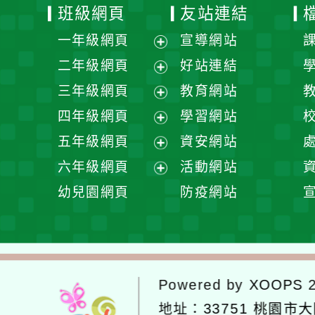
班級網頁
友站連結
一年級網頁
宣導網站
展
二年級網頁
好站連結
開
展
三年級網頁
教育網站
選
開
展
四年級網頁
學習網站
單
選
開
展
五年級網頁
資安網站
單
選
開
展
六年級網頁
活動網站
單
選
開
展
幼兒園網頁
防疫網站
單
選
開
單
選
單
Powered by
XOOPS
2
地址：
33751 桃園市