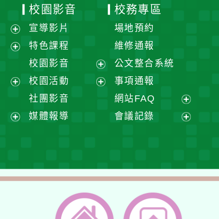
校園影音
校務專區
宣導影片
場地預約
展
特色課程
維修通報
開
展
校園影音
公文整合系統
選
開
展
校園活動
事項通報
單
選
開
展
展
社團影音
網站FAQ
單
選
開
開
展
媒體報導
會議記錄
單
選
選
開
展
展
單
單
選
開
開
單
選
選
單
單