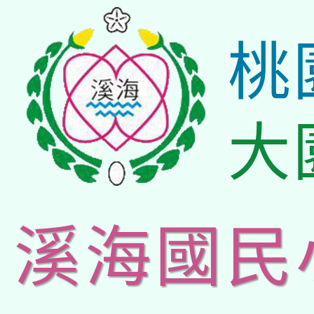
桃
大
溪海國民