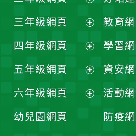
開
展
三年級網頁
教育網
選
開
展
單
四年級網頁
學習網
選
開
展
單
五年級網頁
資安網
選
開
展
單
六年級網頁
活動網
選
開
展
單
幼兒園網頁
防疫網
選
開
單