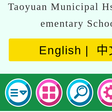
Taoyuan Municipal Hs
ementary Scho
English
中