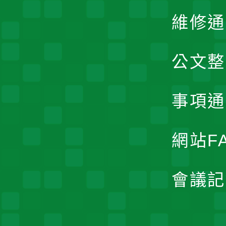
維修通
公文整
事項通
網站F
會議記