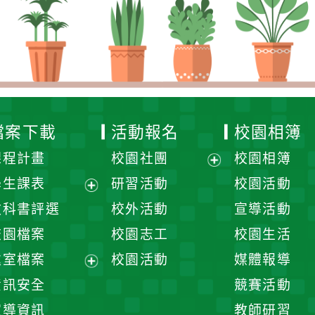
檔案下載
活動報名
校園相簿
課程計畫
校園社團
校園相簿
展
學生課表
研習活動
校園活動
開
展
教科書評選
校外活動
宣導活動
選
開
校園檔案
校園志工
校園生活
單
選
處室檔案
校園活動
媒體報導
單
展
資訊安全
競賽活動
開
宣導資訊
教師研習