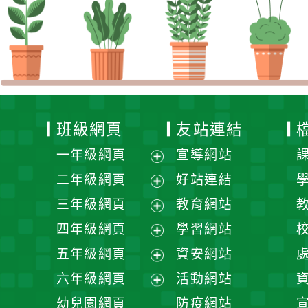
班級網頁
友站連結
一年級網頁
宣導網站
展
二年級網頁
好站連結
開
展
三年級網頁
教育網站
選
開
展
四年級網頁
學習網站
單
選
開
展
五年級網頁
資安網站
單
選
開
展
六年級網頁
活動網站
單
選
開
展
幼兒園網頁
防疫網站