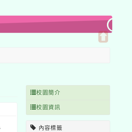
開
啟
上
方
區
塊
校園簡介
校園資訊
內容標籤
6