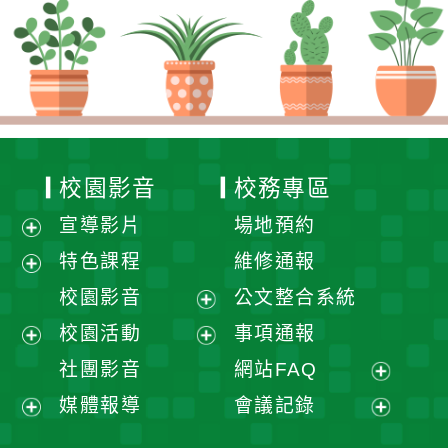
校園影音
校務專區
宣導影片
場地預約
展
特色課程
維修通報
開
展
校園影音
公文整合系統
選
開
展
校園活動
事項通報
單
選
開
展
展
社團影音
網站FAQ
單
選
開
開
展
媒體報導
會議記錄
單
選
選
開
展
展