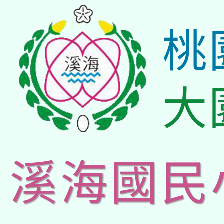
桃
大
溪海國民