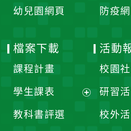
展
單
幼兒園網頁
防疫網
選
開
單
選
檔案下載
活動
單
課程計畫
校園社
學生課表
研習活
展
教科書評選
校外活
開