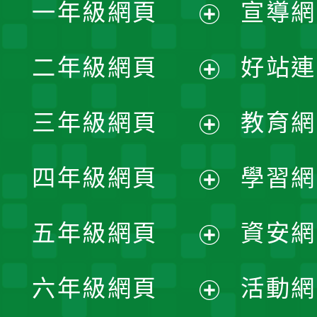
一年級網頁
宣導網
展
二年級網頁
好站連
開
展
三年級網頁
教育網
選
開
展
單
四年級網頁
學習網
選
開
展
單
五年級網頁
資安網
選
開
展
單
六年級網頁
活動網
選
開