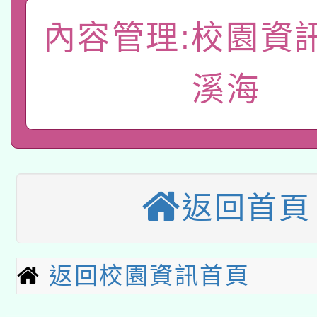
A3數位素養講師名單
礎課程
內容管理:校園資
「數位內容與教學軟體線
有關大陸委員會函釋公
pilot」
溪海
轉知經濟部水利署委託
薪期間赴陸應申請許可
115年8月22日(星期六)
業技術研究院辦理「11
2026年桃園地景藝術
桃園市孔廟祈福系列活
用水績優單位及節水達
返回首頁
本校115學年度第2次
開 智慧啟航」
動」
適應運動共學行動站研
招甄選結果公告(無人
返回校園資訊首頁
本館辦理115年度閱讀
招)