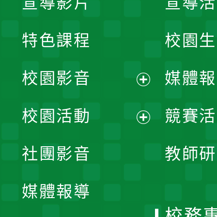
宣導影片
宣導活
特色課程
校園生
校園影音
媒體報
展
校園活動
競賽活
開
展
社團影音
教師研
選
開
單
媒體報導
選
校務