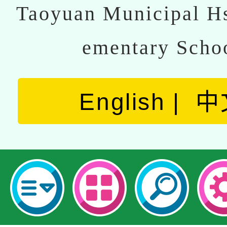
Taoyuan Municipal Hs
ementary Scho
English
中