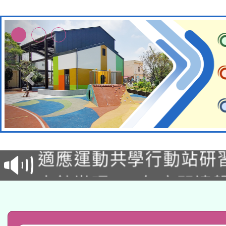
本校115學年度第2次
適應運動共學行動站研
招甄選結果公告(無人
本館辦理115年度閱讀
招)
科技賦能─人工智慧(AI
暨閱讀推動專業研習