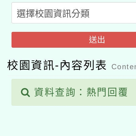
科技賦能─人工智慧(AI
暨閱讀推動專業研習
A3數位素養講師名單
礎課程
「數位內容與教學軟體線
送出
有關大陸委員會函釋公
pilot」
轉知經濟部水利署委託
校園資訊-內容列表
薪期間赴陸應申請許可
Conten
115年8月22日(星期六)
業技術研究院辦理「11
資料查詢：熱門回覆
2026年桃園地景藝術
桃園市孔廟祈福系列活
用水績優單位及節水達
開 智慧啟航」
動」