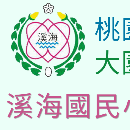
桃
大
溪海國民