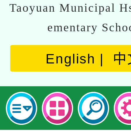
Taoyuan Municipal Hs
ementary Scho
English
中