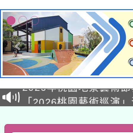
115年8月22日(星期六)
2026年桃園地景藝術
桃園市孔廟祈福系列活
「2026桃園藝術巡演
開 智慧啟航」
轉知教育部國民及學前
關事宜
函轉國家教育研究院中心
國立臺灣師範大學辦理「1