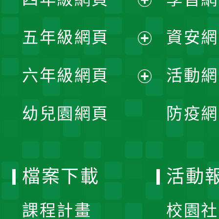
選
開
展
單
五年級網頁
資安網
選
開
展
單
六年級網頁
活動網
選
開
展
單
幼兒園網頁
防疫網
選
開
單
選
檔案下載
活動
單
課程計畫
校園社