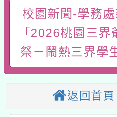
轉知教育部國民及學前
原住民族教育政策研討
年度健康促進學校輔導
校園新聞-學務處
函轉國立臺灣師範大學
新北市政府教育局辦理「
族教育國際趨勢與發展
業成長研習」實施計畫
「2026桃園三界
轉知有關國立成功大學
族語言臺北學習中心11
師專業成長研習實施計
教育部國民及學前教育署「
文教學共融平台-教案
祭－鬧熱三界學
「族語學習班」招生簡章
方素養工作坊新北場」
本市兒童口腔健康促進
年度COVID-19疫苗
件」活動簡章
115年8月22日(星期六)
宣導素材2份，請協助
接種對象擴大為「滿6
2026年桃園地景藝術
桃園市孔廟祈福系列活
管道加強宣導
接種之民眾」措施，延長
返回首頁
「2026桃園藝術巡演
開 智慧啟航」
月28日止
轉知教育部國民及學前
關事宜