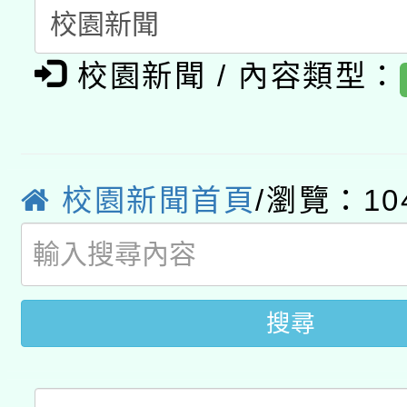
函轉國家教育研究院中心
國立臺灣師範大學辦理「1
轉知教育部國民及學前
校園新聞 / 內容類型：
原住民族教育政策研討
年度健康促進學校輔導
函轉國立臺灣師範大學
新北市政府教育局辦理「
族教育國際趨勢與發展
業成長研習」實施計畫
轉知有關國立成功大學
族語言臺北學習中心11
師專業成長研習實施計
校園新聞首頁
/瀏覽：10
教育部國民及學前教育署「
文教學共融平台-教案
「族語學習班」招生簡章
方素養工作坊新北場」
本市兒童口腔健康促進
年度COVID-19疫苗
件」活動簡章
宣導素材2份，請協助
接種對象擴大為「滿6
搜尋
管道加強宣導
接種之民眾」措施，延長