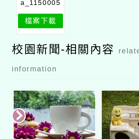
a_1150005
3681_attac
檔案下載
h1
校園新聞-相關內容
relat
information