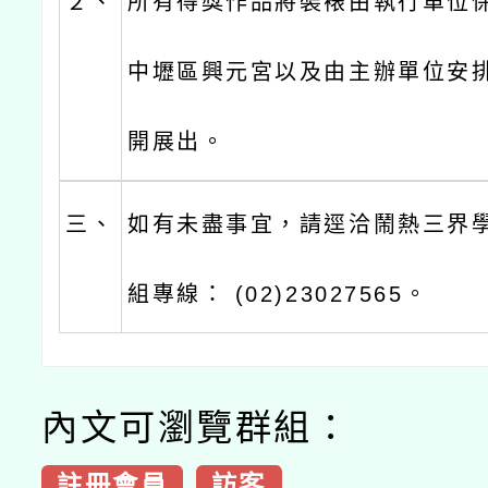
２、
所有得獎作品將裝裱由執行單位
中壢區興元宮以及由主辦單位安
開展出。
三、
如有未盡事宜，請逕洽鬧熱三界
組專線： (02)23027565。
內文可瀏覽群組：
註冊會員
訪客