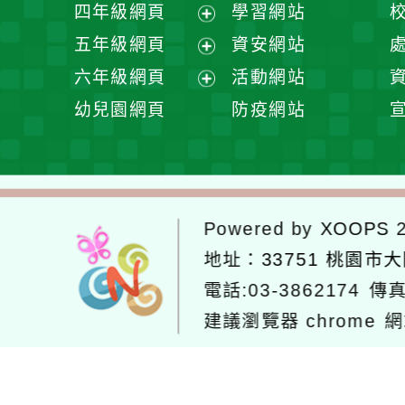
展
四年級網頁
學習網站
單
選
開
展
五年級網頁
資安網站
單
選
開
展
六年級網頁
活動網站
單
選
開
展
幼兒園網頁
防疫網站
單
選
開
單
選
單
Powered by
XOOPS
2
地址：
33751 桃園市
電話:03-3862174
傳真
建議瀏覽器 chrome
網
網站設計：
Neil網站設計
工坊