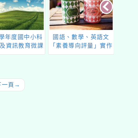
3學年度國中小科
國語、數學、英語文
114年度
及資訊教育微課
「素養導向評量」實作
習-線上微課程共
工作坊
備」
下一頁
→