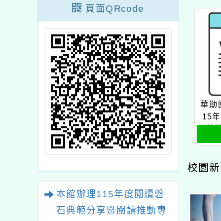
頁面QRcode
華勛
15
演
校園新
本館辦理115年度閱讀磐
石典範分享暨閱讀推動專