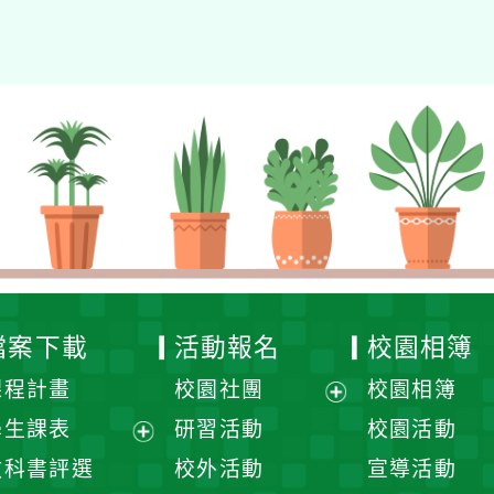
檔案下載
活動報名
校園相簿
課程計畫
校園社團
校園相簿
展
學生課表
研習活動
校園活動
開
展
教科書評選
校外活動
宣導活動
選
開