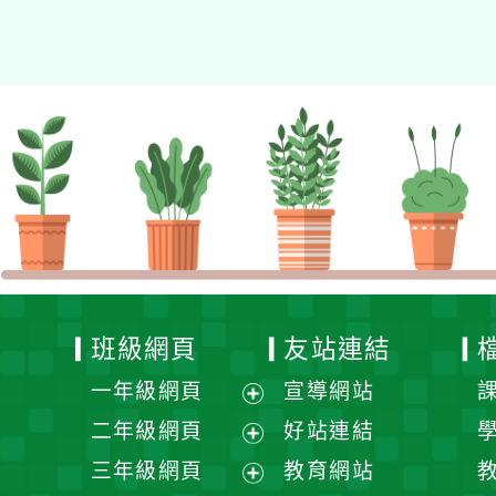
的N次方素養工作坊新北
場」計畫
班級網頁
友站連結
一年級網頁
宣導網站
展
二年級網頁
好站連結
開
展
三年級網頁
教育網站
選
開