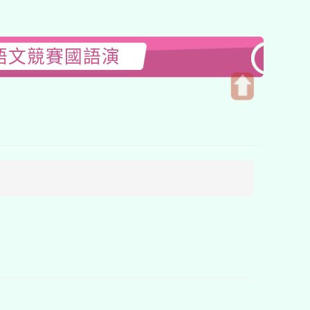
語文競賽國語演
開
啟
上
方
區
塊