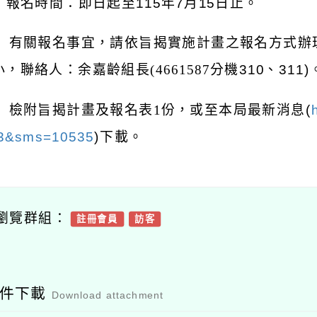
)
報名時間：即日起至115年7月15日止。
 有關報名事宜，請依旨揭實施計畫之報名方式辦
，聯絡人：余嘉齡組長(4661587
分機310、311)
 檢附旨揭計畫及報名表1
份，或至本局最新消息(
3&sms=10535
)下載。
瀏覽群組：
註冊會員
訪客
附件下載
Download attachment