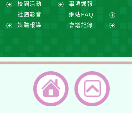
展
校園活動
事項通報
單
選
開
展
展
社團影音
網站FAQ
單
選
開
開
展
媒體報導
會議記錄
單
選
選
開
展
展
單
單
選
開
開
單
選
選
單
單
返回首頁
返回頂端