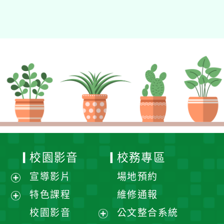
校園影音
校務專區
宣導影片
場地預約
展
特色課程
維修通報
開
展
校園影音
公文整合系統
選
開