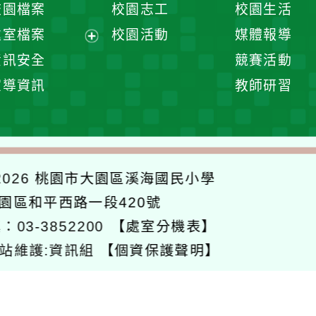
校園檔案
校園志工
校園生活
單
選
處室檔案
校園活動
媒體報導
單
展
資訊安全
競賽活動
開
宣導資訊
教師研習
選
單
026
桃園市大園區溪海國民小學
大園區和平西路一段420號
：03-3852200
【處室分機表】
站維護:資訊組
【個資保護聲明】