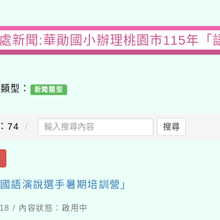
務處新聞:華勛國小辦理桃園市115年「
容類型：
新聞類型
：74
搜尋
出
賽國語演說選手暑期培訓營」
-18 / 內容狀態：啟用中