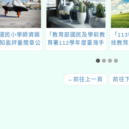
年國民小學師資類
「教育部國民及學前教
「11
知能評量簡章公
育署112學年度臺灣手
技教育
告
語教師及教支人員第2
程研
次回訓研習實施計畫」
←
前往上一頁
前往