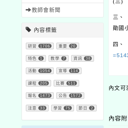
(
三
教師會新聞
三、
勛國小
內容標籤
四、
研習
1706
重要
20
=514
特色
1
教學
7
資訊
38
活動
1054
宣導
114
課程
205
比賽
511
內文可
報名
1473
公告
1572
注意
33
學習
75
節日
2
內容