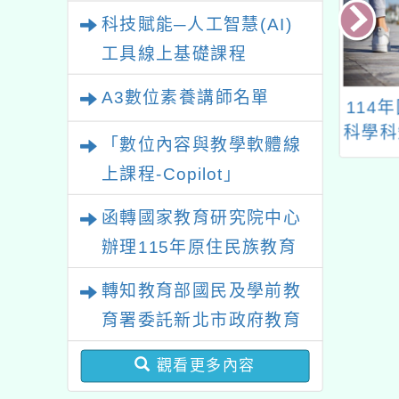
業研習
科技賦能─人工智慧(AI)
工具線上基礎課程
A3數位素養講師名單
5學年度無教師證
112年度閩南文化嘉年
114
教師支持計畫-全
華
科學科
「數位內容與教學軟體線
團」線上說明會
上課程-Copilot」
函轉國家教育研究院中心
辦理115年原住民族教育
政策研討會「原住民族教
轉知教育部國民及學前教
育國際趨勢與發展」
育署委託新北市政府教育
局辦理「115年度教師專
觀看更多內容
業成長研習實施計畫－夢