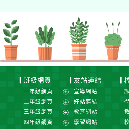
班級網頁
友站連結
一年級網頁
宣導網站
展
二年級網頁
好站連結
開
展
三年級網頁
教育網站
選
開
展
四年級網頁
學習網站
單
選
開