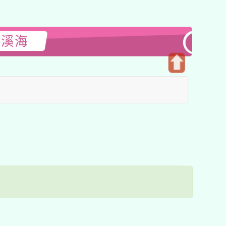
閱溪海
開
啟
上
方
區
塊