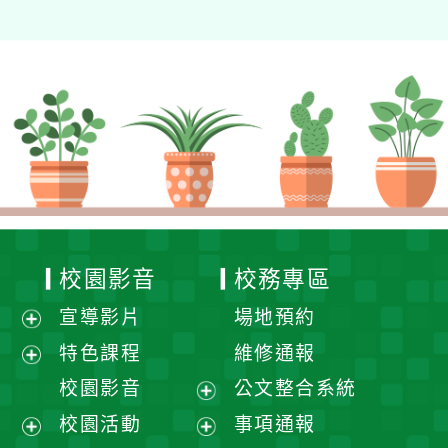
校園影音
校務專區
宣導影片
場地預約
展
特色課程
維修通報
開
展
校園影音
公文整合系統
選
開
展
校園活動
事項通報
單
選
開