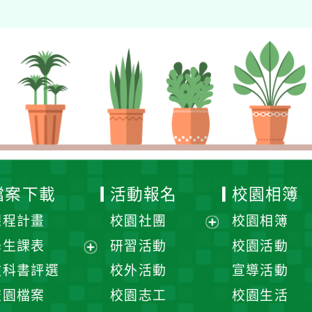
檔案下載
活動報名
校園相簿
課程計畫
校園社團
校園相簿
展
學生課表
研習活動
校園活動
開
展
教科書評選
校外活動
宣導活動
選
開
校園檔案
校園志工
校園生活
單
選