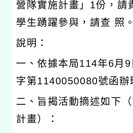
營隊實施計畫」
1
份，請
學生踴躍參與，請查
照
說明：
一、依據本局
114
年
6
月
9
字第
1140050080
號函辦
二、旨揭活動摘述如下（
計畫）：