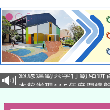
本校115學年度第2次
適應運動共學行動站研
招甄選結果公告(無人
本館辦理115年度閱讀
招)
科技賦能─人工智慧(AI
暨閱讀推動專業研習
A3數位素養講師名單
礎課程