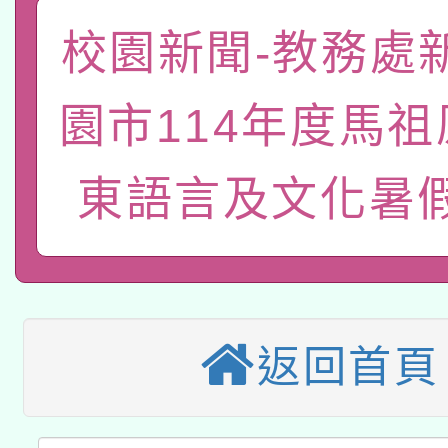
「數位內容與教學軟體線
校園新聞-教務處
有關大陸委員會函釋公
pilot」
園市114年度馬
轉知經濟部水利署委託
薪期間赴陸應申請許可
115年8月22日(星期六)
東語言及文化暑
業技術研究院辦理「11
2026年桃園地景藝術
桃園市孔廟祈福系列活
用水績優單位及節水達
本校115學年度第2次
開 智慧啟航」
動」
適應運動共學行動站研
招甄選結果公告(無人
返回首頁
本館辦理115年度閱讀
招)
科技賦能─人工智慧(AI
暨閱讀推動專業研習