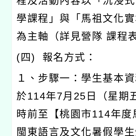
程及活動內容以「沉浸式
學課程」與「馬祖文化實
為主軸（詳見營隊
課程
(
四
)
報名方式：
１、步驟一：學生基本資
於
114
年
7
月
25
日（星期
時前至【桃園市
114
年度
閩東語言及文化暑假學生