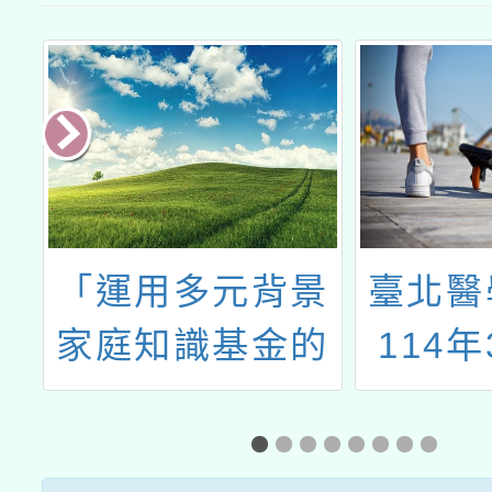
育
「運用多元背景
臺北醫
家庭知識基金的
114年
萬
幼兒 方案課
至115
程」、「在國教
日開放