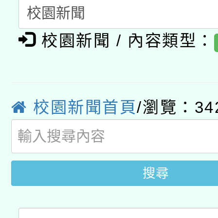
A3數位素養講師名單
礎課程
校園新聞 / 內容類型：
「數位內容與教學軟體線
有關大陸委員會函釋公
pilot」
轉知經濟部水利署委託
薪期間赴陸應申請許可
校園新聞首頁
/瀏覽：34
115年8月22日(星期六)
業技術研究院辦理「11
2026年桃園地景藝術
桃園市孔廟祈福系列活
用水績優單位及節水達
開 智慧啟航」
搜尋
動」