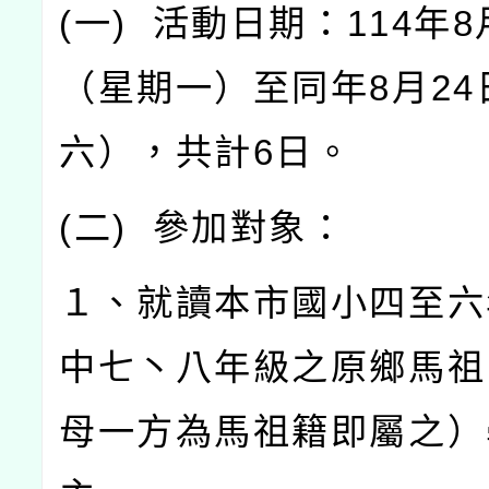
(
一
)
活動日期：
114
年
8
（星期一）至同年
8
月
24
六），共計
6
日。
(
二
)
參加對象：
１、就讀本市國小四至六
中七丶八年級之原鄉馬祖
母一方為馬祖籍即屬之）