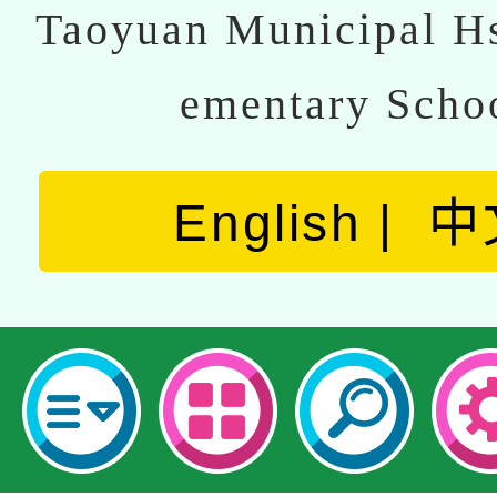
Taoyuan Municipal Hs
ementary Scho
English
中