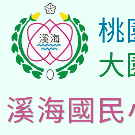
桃
大
溪海國民