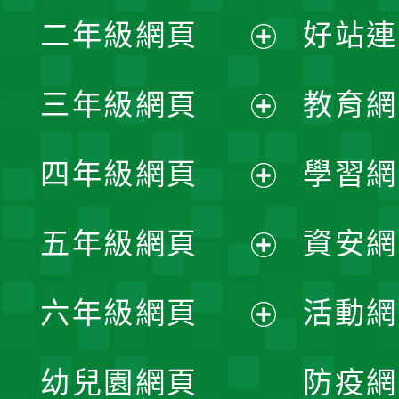
展
二年級網頁
好站連
開
展
三年級網頁
教育網
選
開
展
單
四年級網頁
學習網
選
開
展
單
五年級網頁
資安網
選
開
展
單
六年級網頁
活動網
選
開
展
單
幼兒園網頁
防疫網
選