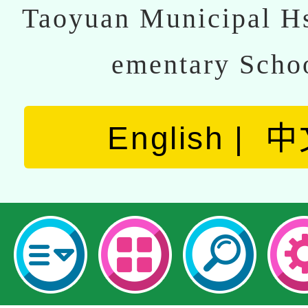
Taoyuan Municipal Hs
ementary Scho
English
中