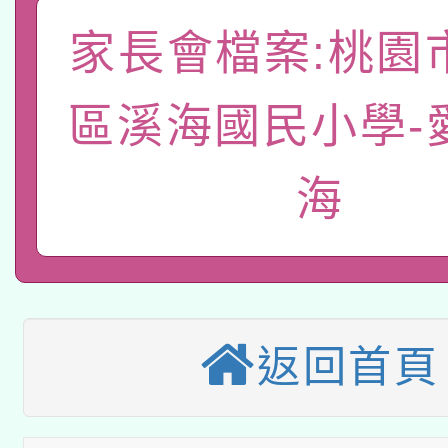
A3數位素養講師名單
礎課程
家長會檔案:桃園
「數位內容與教學軟體線
有關大陸委員會函釋公
區溪海國民小學-
pilot」
轉知經濟部水利署委託
薪期間赴陸應申請許可
海
115年8月22日(星期六)
業技術研究院辦理「11
2026年桃園地景藝術
桃園市孔廟祈福系列活
用水績優單位及節水達
本校115學年度第2次
開 智慧啟航」
動」
返回首頁
適應運動共學行動站研
招甄選結果公告(無人
本館辦理115年度閱讀
招)