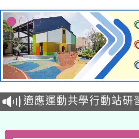
本校115學年度第2次
適應運動共學行動站研
招甄選結果公告(無人
本館辦理115年度閱讀
招)
科技賦能─人工智慧(AI
暨閱讀推動專業研習