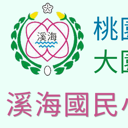
桃
大
溪海國民