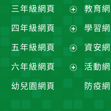
展
三年級網頁
教育網
選
開
展
單
四年級網頁
學習網
選
開
展
單
五年級網頁
資安網
選
開
展
單
六年級網頁
活動網
選
開
展
單
幼兒園網頁
防疫網
選
開
單
選