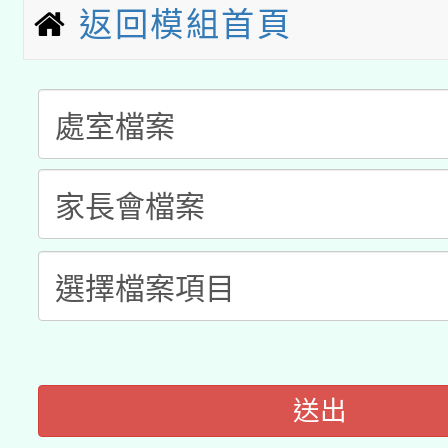
科技賦能─人工智慧(AI
暨閱讀推動專業研習
返回模組首頁
A3數位素養講師名單
礎課程
「數位內容與教學軟體線
有關大陸委員會函釋公
pilot」
轉知經濟部水利署委託
薪期間赴陸應申請許可
115年8月22日(星期六)
業技術研究院辦理「11
2026年桃園地景藝術
桃園市孔廟祈福系列活
用水績優單位及節水達
開 智慧啟航」
動」
送出