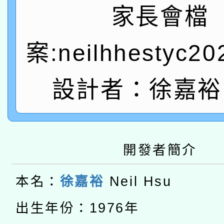
A3數位素養講師名單
礎課程
家長會檔
「數位內容與教學軟體線
案:neilhhestyc2
有關大陸委員會函釋公
pilot」
轉知經濟部水利署委託
薪期間赴陸應申請許可
設計者：徐嘉裕 
115年8月22日(星期六)
業技術研究院辦理「11
2026年桃園地景藝術
桃園市孔廟祈福系列活
用水績優單位及節水達
開發者簡介
本校115學年度第2次
開 智慧啟航」
動」
適應運動共學行動站研
本名：
徐嘉裕
Neil Hsu
招甄選結果公告(無人
本館辦理115年度閱讀
出生年份：1976年
招)