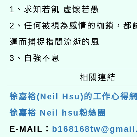
1、求知若飢 虛懷若愚
2、任何被視為感情的枷鎖，都
運而捕捉指間流逝的風
3、自強不息
相關連結
徐嘉裕(Neil Hsu)的工作心得
徐嘉裕 Neil hsu粉絲團
E-MAIL：
b168168tw@gmail