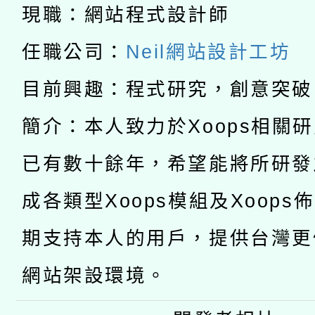
科技賦能─人工智慧(AI
暨閱讀推動專業研習
現職：網站程式設計師
A3數位素養講師名單
礎課程
任職公司：
Neil網站設計工坊
「數位內容與教學軟體線
目前興趣：程式研究，創意突破
有關大陸委員會函釋公
pilot」
簡介：本人致力於Xoops相關
轉知經濟部水利署委託
薪期間赴陸應申請許可
已有數十餘年，希望能將所研發
115年8月22日(星期六)
業技術研究院辦理「11
成各類型Xoops模組及Xoops
2026年桃園地景藝術
桃園市孔廟祈福系列活
用水績優單位及節水達
期支持本人的用戶，提供台灣更
開 智慧啟航」
動」
網站架設環境。