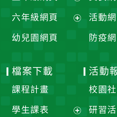
開
展
單
六年級網頁
活動網
選
開
展
單
幼兒園網頁
防疫網
選
開
單
選
檔案下載
活動
單
課程計畫
校園社
學生課表
研習活