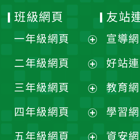
班級網頁
友站
一年級網頁
宣導網
展
二年級網頁
好站連
開
展
三年級網頁
教育網
選
開
展
單
四年級網頁
學習網
選
開
展
單
五年級網頁
資安網
選