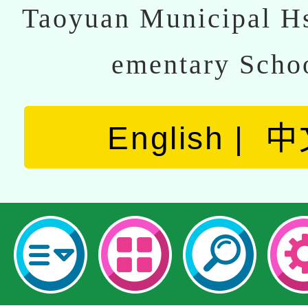
Taoyuan Municipal Hs
ementary Scho
English
中