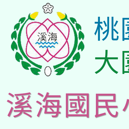
桃
大
溪海國民