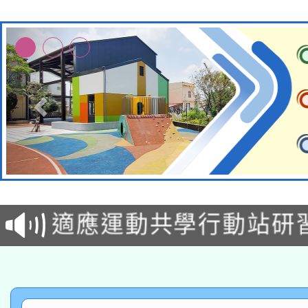
本校115學年度第2次
適應運動共學行動站研
招甄選結果公告(無人
本館辦理115年度閱讀
招)
科技賦能─人工智慧(AI
暨閱讀推動專業研習