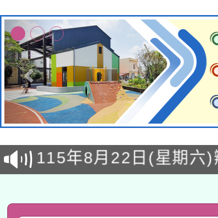
轉知經濟部水利署委託
115年8月22日(星期六)
業技術研究院辦理「11
2026年桃園地景藝術
桃園市孔廟祈福系列活
用水績優單位及節水達
「2026桃園藝術巡演
開 智慧啟航」
動」