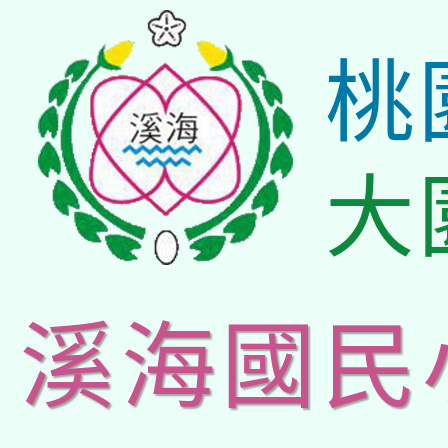
桃
大
溪海國民