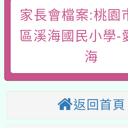
轉知教育部國民及學前
關事宜
家長會檔案:桃園
函轉國家教育研究院中心
國立臺灣師範大學辦理「1
轉知教育部國民及學前
區溪海國民小學-
原住民族教育政策研討
年度健康促進學校輔導
函轉國立臺灣師範大學
新北市政府教育局辦理「
族教育國際趨勢與發展
業成長研習」實施計畫
海
轉知有關國立成功大學
族語言臺北學習中心11
師專業成長研習實施計
教育部國民及學前教育署「
文教學共融平台-教案
「族語學習班」招生簡章
方素養工作坊新北場」
轉知經濟部水利署委託
年度COVID-19疫苗
件」活動簡章
返回首頁
115年8月22日(星期六)
業技術研究院辦理「11
接種對象擴大為「滿6
2026年桃園地景藝術
桃園市孔廟祈福系列活
用水績優單位及節水達
接種之民眾」措施，延長