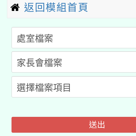
「2026桃園藝術巡演
返回模組首頁
開 智慧啟航」
動」
月28日止
轉知教育部國民及學前
關事宜
函轉國家教育研究院中心
國立臺灣師範大學辦理「1
轉知教育部國民及學前
原住民族教育政策研討
年度健康促進學校輔導
函轉國立臺灣師範大學
新北市政府教育局辦理「
族教育國際趨勢與發展
業成長研習」實施計畫
轉知有關國立成功大學
族語言臺北學習中心11
師專業成長研習實施計
教育部國民及學前教育署「
文教學共融平台-教案
「族語學習班」招生簡章
方素養工作坊新北場」
年度COVID-19疫苗
件」活動簡章
送出
接種對象擴大為「滿6