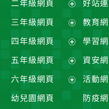
二年級網頁
好站連
開
展
三年級網頁
教育網
選
開
展
單
四年級網頁
學習網
選
開
展
單
五年級網頁
資安網
選
開
展
單
六年級網頁
活動網
選
開
展
單
幼兒園網頁
防疫網
選
開