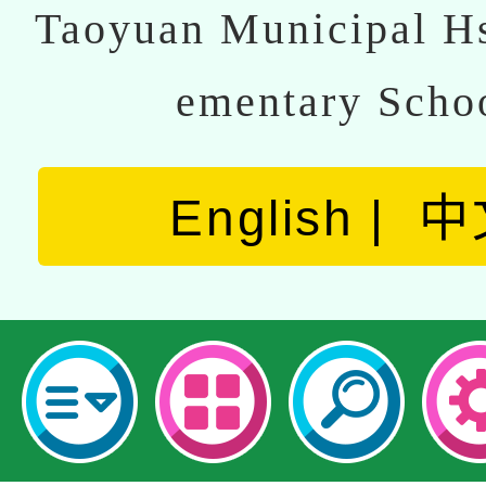
Taoyuan Municipal Hs
ementary Scho
English
中