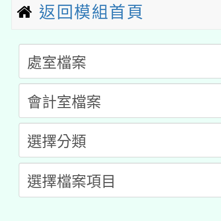
暨閱讀推動專業研習
返回模組首頁
A3數位素養講師名單
礎課程
「數位內容與教學軟體線
有關大陸委員會函釋公
pilot」
轉知經濟部水利署委託
薪期間赴陸應申請許可
115年8月22日(星期六)
業技術研究院辦理「11
2026年桃園地景藝術
桃園市孔廟祈福系列活
用水績優單位及節水達
開 智慧啟航」
動」