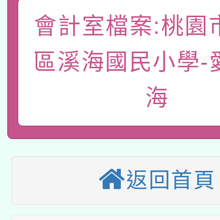
礎課程
「數位內容與教學軟體線
會計室檔案:桃園
有關大陸委員會函釋公
pilot」
區溪海國民小學-
轉知經濟部水利署委託
薪期間赴陸應申請許可
海
115年8月22日(星期六)
業技術研究院辦理「11
2026年桃園地景藝術
桃園市孔廟祈福系列活
用水績優單位及節水達
本校115學年度第2次
開 智慧啟航」
動」
適應運動共學行動站研
招甄選結果公告(無人
返回首頁
本館辦理115年度閱讀
招)
科技賦能─人工智慧(AI