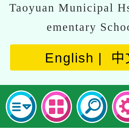
Taoyuan Municipal Hs
ementary Scho
English
中