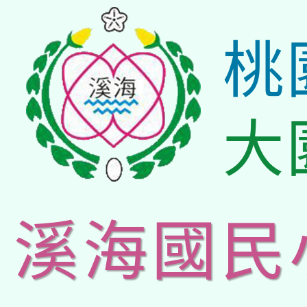
桃
大
溪海國民