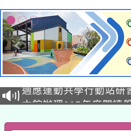
本校115學年度第2次
適應運動共學行動站研
招甄選結果公告(無人
本館辦理115年度閱讀
招)
科技賦能─人工智慧(AI
暨閱讀推動專業研習
A3數位素養講師名單