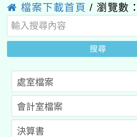
科技賦能─人工智慧(AI
暨閱讀推動專業研習
檔案下載首頁
/ 瀏覽數：
A3數位素養講師名單
礎課程
「數位內容與教學軟體線
有關大陸委員會函釋公
pilot」
搜尋
轉知經濟部水利署委託
薪期間赴陸應申請許可
115年8月22日(星期六)
業技術研究院辦理「11
2026年桃園地景藝術
桃園市孔廟祈福系列活
用水績優單位及節水達
開 智慧啟航」
動」