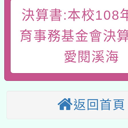
A3數位素養講師名單
礎課程
決算書:本校108
「數位內容與教學軟體線
有關大陸委員會函釋公
pilot」
育事務基金會決算
轉知經濟部水利署委託
薪期間赴陸應申請許可
愛閱溪海
115年8月22日(星期六)
業技術研究院辦理「11
2026年桃園地景藝術
桃園市孔廟祈福系列活
用水績優單位及節水達
本校115學年度第2次
開 智慧啟航」
動」
適應運動共學行動站研
招甄選結果公告(無人
返回首頁
本館辦理115年度閱讀
招)