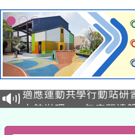
本校115學年度第2次
適應運動共學行動站研
招甄選結果公告(無人
本館辦理115年度閱讀
招)
科技賦能─人工智慧(AI
暨閱讀推動專業研習