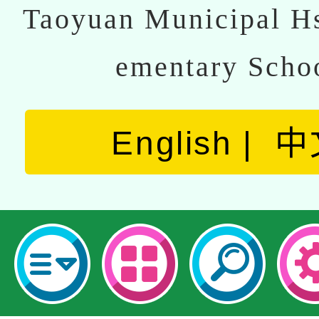
Taoyuan Municipal Hs
ementary Scho
English
中