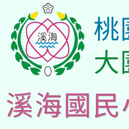
桃
大
溪海國民