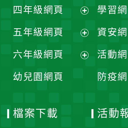
展
單
四年級網頁
學習網
選
開
展
單
五年級網頁
資安網
選
開
展
單
六年級網頁
活動網
選
開
展
單
幼兒園網頁
防疫網
選
開
單
選
檔案下載
活動
單