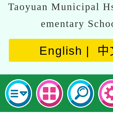
Taoyuan Municipal Hs
ementary Scho
English
中