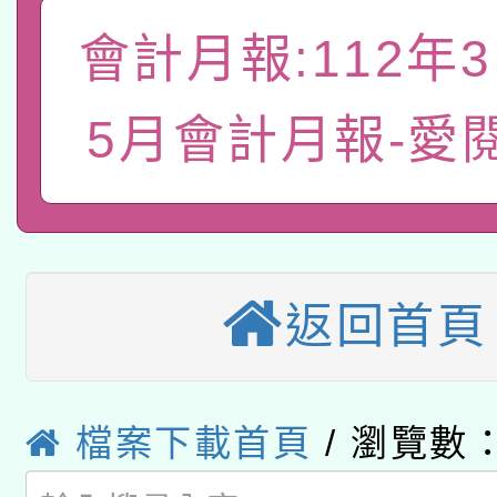
礎課程
會計月報:112年
「數位內容與教學軟體線
有關大陸委員會函釋公
pilot」
5月會計月報-愛
轉知經濟部水利署委託
薪期間赴陸應申請許可
115年8月22日(星期六)
業技術研究院辦理「11
2026年桃園地景藝術
桃園市孔廟祈福系列活
用水績優單位及節水達
返回首頁
本校115學年度第2次
開 智慧啟航」
動」
適應運動共學行動站研
招甄選結果公告(無人
本館辦理115年度閱讀
檔案下載首頁
/ 瀏覽數：
招)