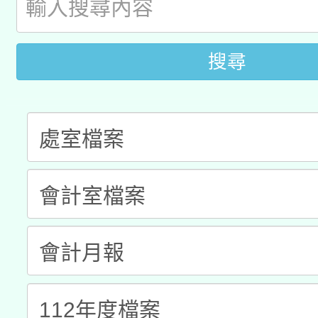
科技賦能─人工智慧(AI
暨閱讀推動專業研習
A3數位素養講師名單
礎課程
搜尋
「數位內容與教學軟體線
有關大陸委員會函釋公
pilot」
轉知經濟部水利署委託
薪期間赴陸應申請許可
115年8月22日(星期六)
業技術研究院辦理「11
2026年桃園地景藝術
桃園市孔廟祈福系列活
用水績優單位及節水達
開 智慧啟航」
動」