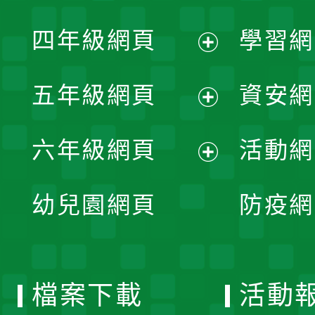
開
展
單
四年級網頁
學習網
選
開
展
單
五年級網頁
資安網
選
開
展
單
六年級網頁
活動網
選
開
展
單
幼兒園網頁
防疫網
選
開
單
選
檔案下載
活動
單