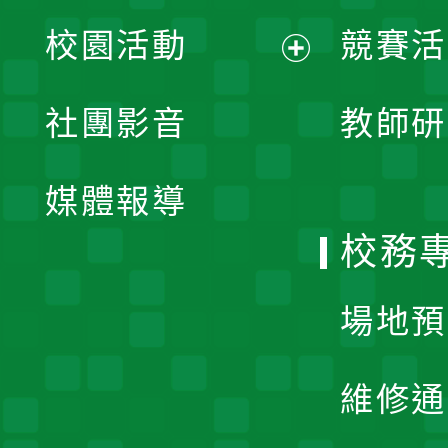
展
校園活動
競賽活
開
展
社團影音
教師研
選
開
單
媒體報導
選
校務
單
場地預
維修通