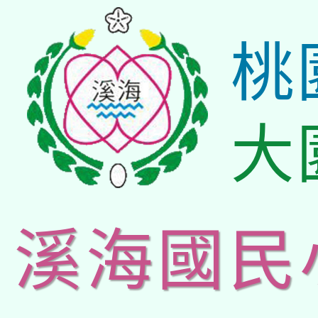
桃
大
溪海國民