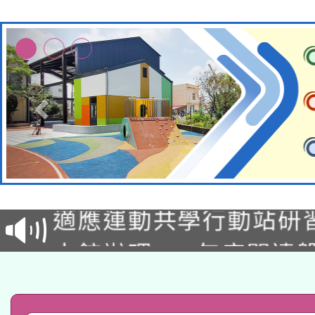
本校115學年度第2次
適應運動共學行動站研
招甄選結果公告(無人
本館辦理115年度閱讀
招)
科技賦能─人工智慧(AI
暨閱讀推動專業研習
A3數位素養講師名單