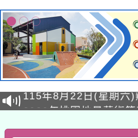
轉知經濟部水利署委託
115年8月22日(星期六)
業技術研究院辦理「11
2026年桃園地景藝術
桃園市孔廟祈福系列活
用水績優單位及節水達
「2026桃園藝術巡演
開 智慧啟航」
動」
轉知教育部國民及學前