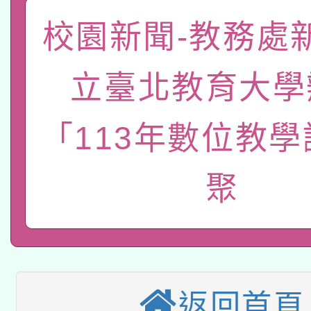
關事宜
校園新聞-教務處
函轉國家教育研究院中心
國立臺灣師範大學辦理「1
轉知教育部國民及學前
原住民族教育政策研討
年度健康促進學校輔導
立臺北教育大學
函轉國立臺灣師範大學
新北市政府教育局辦理「
族教育國際趨勢與發展
業成長研習」實施計畫
「113年數位教
轉知有關國立成功大學
族語言臺北學習中心11
師專業成長研習實施計
教育部國民及學前教育署「
文教學共融平台-教案
「族語學習班」招生簡章
聚
方素養工作坊新北場」
轉知經濟部水利署委託
年度COVID-19疫苗
件」活動簡章
115年8月22日(星期六)
業技術研究院辦理「11
接種對象擴大為「滿6
2026年桃園地景藝術
桃園市孔廟祈福系列活
用水績優單位及節水達
接種之民眾」措施，延長
返回首頁
「2026桃園藝術巡演