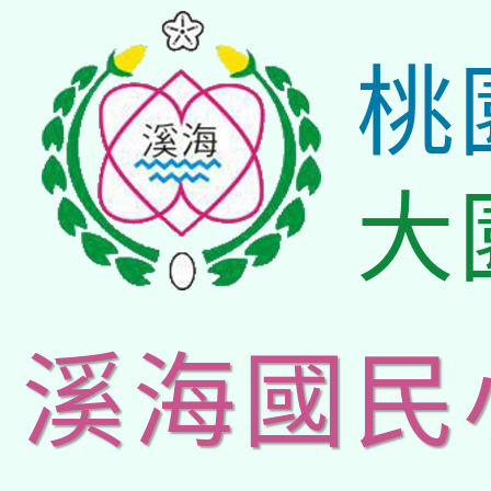
桃
大
溪海國民