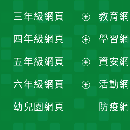
開
展
三年級網頁
教育網
選
開
展
單
四年級網頁
學習網
選
開
展
單
五年級網頁
資安網
選
開
展
單
六年級網頁
活動網
選
開
展
單
幼兒園網頁
防疫網
選
開
單