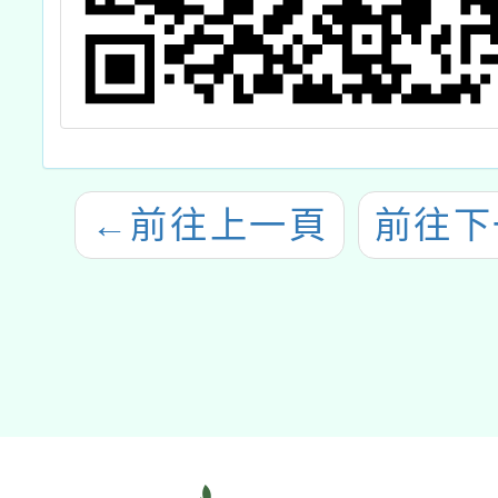
←
前往上一頁
前往下