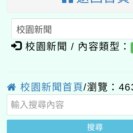
開 智慧啟航」
動」
月28日止
轉知教育部國民及學前
關事宜
函轉國家教育研究院中心
國立臺灣師範大學辦理「1
轉知教育部國民及學前
原住民族教育政策研討
校園新聞 / 內容類型：
年度健康促進學校輔導
函轉國立臺灣師範大學
新北市政府教育局辦理「
族教育國際趨勢與發展
業成長研習」實施計畫
轉知有關國立成功大學
族語言臺北學習中心11
師專業成長研習實施計
校園新聞首頁
/瀏覽：46
教育部國民及學前教育署「
文教學共融平台-教案
「族語學習班」招生簡章
方素養工作坊新北場」
年度COVID-19疫苗
件」活動簡章
接種對象擴大為「滿6
搜尋