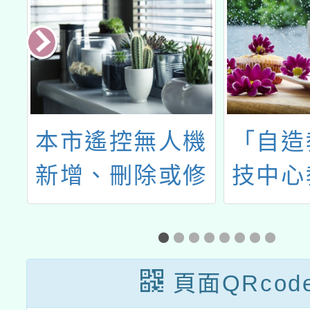
學
本市遙控無人機
「自造
教
新增、刪除或修
技中心
」
正禁止及限制區
出國
域
頁面QRcod