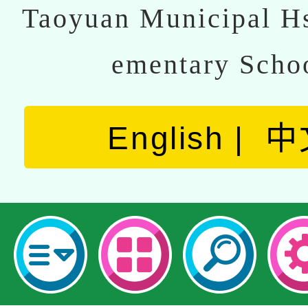
Taoyuan Municipal Hs
ementary Scho
English
中