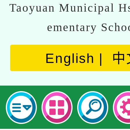
Taoyuan Municipal Hs
ementary Scho
English
中