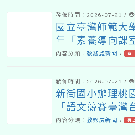
論壇（中區臺中
發佈時間：2026-07-21 /
國立臺灣師範大學
年「素養導向課
建置暨推廣計畫
內容分類：
教務處新聞
/
有
講座
發佈時間：2026-07-21 /
新街國小辦理桃園
「語文競賽臺灣
演說及演說組選
內容分類：
教務處新聞
/
有
營」