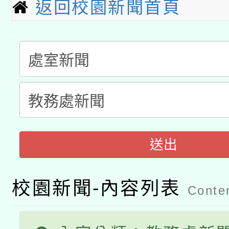
返回校園新聞首頁
A3數位素養講師名單
礎課程
「數位內容與教學軟體線
有關大陸委員會函釋公
pilot」
轉知經濟部水利署委託
薪期間赴陸應申請許可
115年8月22日(星期六)
業技術研究院辦理「11
2026年桃園地景藝術
送出
桃園市孔廟祈福系列活
用水績優單位及節水達
開 智慧啟航」
動」
校園新聞-內容列表
Conten