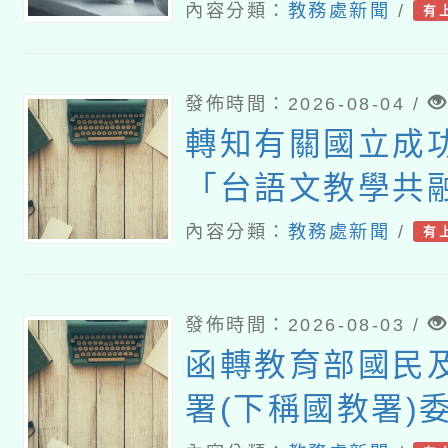
115年度第2期
內容分類：
教務處新聞
/
有
班」招生簡章及E
發佈時間：2026-08-04 /
轉知有關國立成
「台語文教學共
暨教學示範徵件
內容分類：
教務處新聞
/
有
發佈時間：2026-08-03 /
函轉教育部國民
署(下稱國教署)