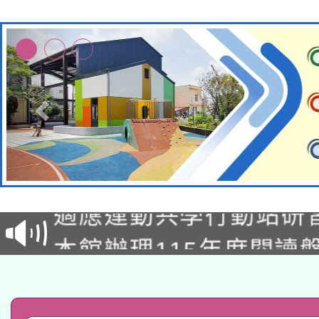
本校115學年度第2次
適應運動共學行動站研
招甄選結果公告(無人
本館辦理115年度閱讀
招)
科技賦能─人工智慧(AI
暨閱讀推動專業研習
A3數位素養講師名單
礎課程