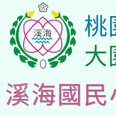
桃
大
溪海國民