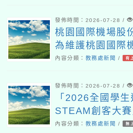
發佈時間：2026-07-28 /
桃園國際機場股
為維護桃園國際
全，宣導各單位
內容分類：
教務處新聞
/
有
空法有關機場四
制遙控無人機飛
發佈時間：2026-07-28 /
「2026全國學
STEAM創客大
內容分類：
教務處新聞
/
無