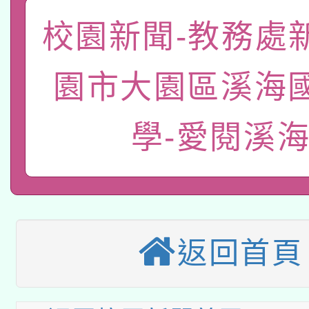
「數位內容與教學軟體線
校園新聞-教務處
有關大陸委員會函釋公
pilot」
園市大園區溪海
轉知經濟部水利署委託
薪期間赴陸應申請許可
115年8月22日(星期六)
業技術研究院辦理「11
學-愛閱溪
2026年桃園地景藝術
桃園市孔廟祈福系列活
用水績優單位及節水達
本校115學年度第2次
開 智慧啟航」
動」
適應運動共學行動站研
招甄選結果公告(無人
返回首頁
本館辦理115年度閱讀
招)
科技賦能─人工智慧(AI
暨閱讀推動專業研習