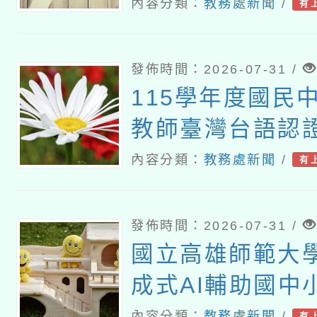
灣師範大學辦理「
內容分類：
教務處新聞
/
有
『青年百億海外
畫』海外翱翔組G-
發佈時間：2026-07-31 /
康學一下』澳洲
115學年度國民
大學參訪活動成
教師臺灣台語認
課程計畫
內容分類：
教務處新聞
/
有
發佈時間：2026-07-31 /
國立高雄師範大
成式AI輔助國中
教師教學工作坊
內容分類：
教務處新聞
/
有