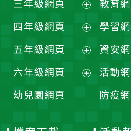
三年級網頁
教育網
選
開
展
單
四年級網頁
學習網
選
開
展
單
五年級網頁
資安網
選
開
展
單
六年級網頁
活動網
選
開
展
單
幼兒園網頁
防疫網
選
開
單
選