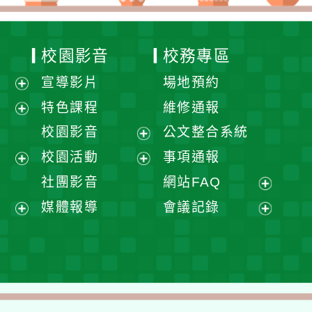
校園影音
校務專區
宣導影片
場地預約
展
特色課程
維修通報
開
展
校園影音
公文整合系統
選
開
展
校園活動
事項通報
單
選
開
展
展
社團影音
網站FAQ
單
選
開
開
展
媒體報導
會議記錄
單
選
選
開
展
展
單
單
選
開
開
單
選
選
單
單