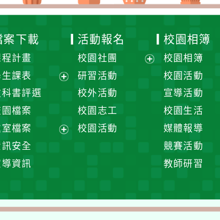
檔案下載
活動報名
校園相簿
課程計畫
校園社團
校園相簿
展
學生課表
研習活動
校園活動
開
展
教科書評選
校外活動
宣導活動
選
開
校園檔案
校園志工
校園生活
單
選
處室檔案
校園活動
媒體報導
單
展
資訊安全
競賽活動
開
宣導資訊
教師研習
選
單