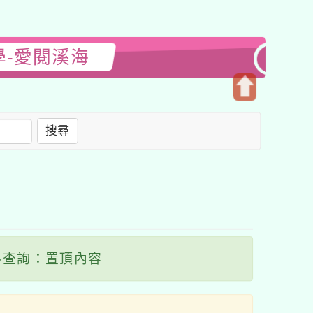
學-愛閱溪海
開
啟
搜尋
上
方
區
塊
查詢：置頂內容