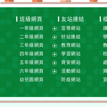
班級網頁
友站連結
一年級網頁
宣導網站
展
二年級網頁
好站連結
開
展
三年級網頁
教育網站
選
開
展
四年級網頁
學習網站
單
選
開
展
五年級網頁
資安網站
單
選
開
展
六年級網頁
活動網站
單
選
開
展
幼兒園網頁
防疫網站
單
選
開
單
選
單