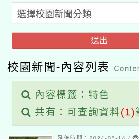
科技賦能─人工智慧(AI
暨閱讀推動專業研習
A3數位素養講師名單
礎課程
「數位內容與教學軟體線
送出
有關大陸委員會函釋公
pilot」
校園新聞-內容列表
轉知經濟部水利署委託
Conten
薪期間赴陸應申請許可
115年8月22日(星期六)
業技術研究院辦理「11
內容標籤：特色
2026年桃園地景藝術
桃園市孔廟祈福系列活
用水績優單位及節水達
共有：可查詢資料
(1)
開 智慧啟航」
動」
發佈時間：2024-06-14 /