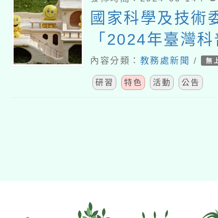
國家科學及技術
「2024年臺灣
車」訂 於113年
內容分類：
教務處新聞
/
無
10月26日舉辦
研習
特色
活動
公告