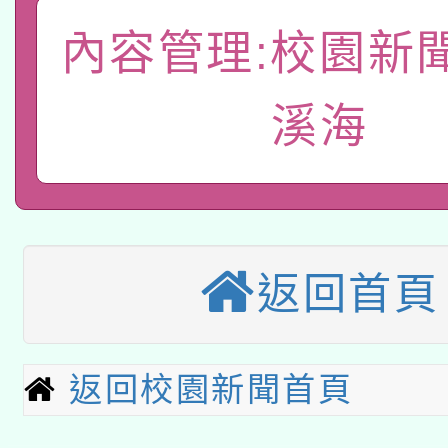
A3數位素養講師名單
礎課程
內容管理:校園新
「數位內容與教學軟體線
溪海
有關大陸委員會函釋公
pilot」
轉知經濟部水利署委託
薪期間赴陸應申請許可
115年8月22日(星期六)
業技術研究院辦理「11
2026年桃園地景藝術
桃園市孔廟祈福系列活
用水績優單位及節水達
返回首頁
本校115學年度第2次
開 智慧啟航」
動」
適應運動共學行動站研
招甄選結果公告(無人
返回校園新聞首頁
本館辦理115年度閱讀
招)