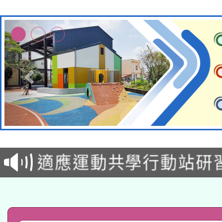
本校115學年度第2次
適應運動共學行動站研
招甄選結果公告(無人
本館辦理115年度閱讀
招)
科技賦能─人工智慧(AI
暨閱讀推動專業研習