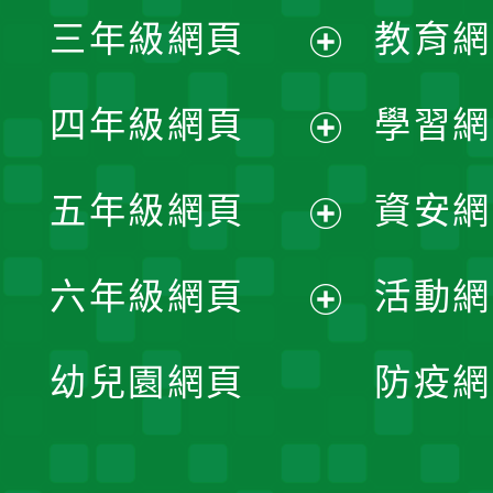
展
三年級網頁
教育網
選
開
展
單
四年級網頁
學習網
選
開
展
單
五年級網頁
資安網
選
開
展
單
六年級網頁
活動網
選
開
展
單
幼兒園網頁
防疫網
選
開
單
選