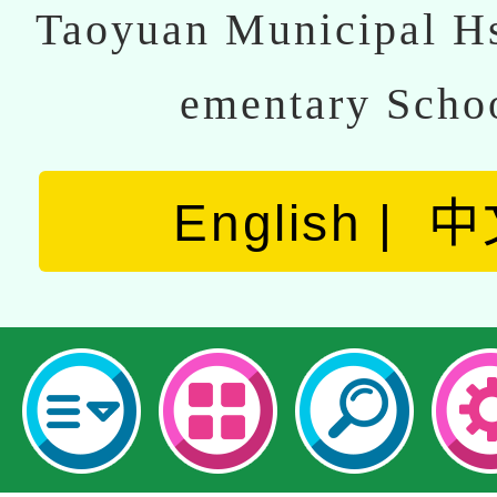
Taoyuan Municipal Hs
ementary Scho
English
中