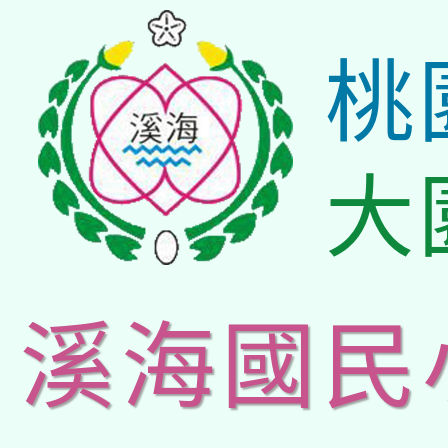
桃
大
溪海國民