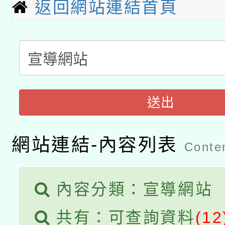
返回網站連結首頁
有關本府115年70歲
答一案
一案。
本校115學年度第2次
人員健康講座「吃得安
適應運動共學行動站研
招甄選結果公告(無人
心」，鼓勵退休同仁踴
本館辦理115年度閱讀
招)
案。
送出
科技賦能─人工智慧(AI
暨閱讀推動專業研習
A3數位素養講師名單
網站連結-內容列表
礎課程
Conten
內容分類：宣導網站
共有：可查詢資料
(12