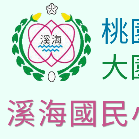
桃
大
溪海國民