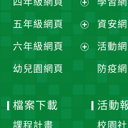
四年級網頁
學習網
選
開
展
單
五年級網頁
資安網
選
開
展
單
六年級網頁
活動網
選
開
展
單
幼兒園網頁
防疫網
選
開
單
選
檔案下載
活動
單
課程計畫
校園社