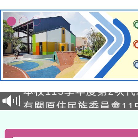
本校115學年度第1次
本校115學年度第2次
第3次招考甄選結果公告
有關原住民族委員會11
次招考甄選結果公告(尚
兒童少年暑期犯罪預防
公告之原住民族歲時祭
有關本府115年70歲
答一案
一案。