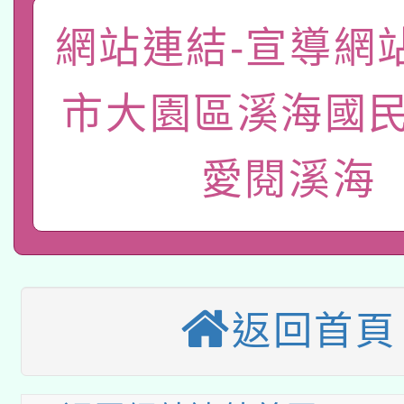
本校115學年度第2次
人員健康講座「吃得安
網站連結-宣導網
適應運動共學行動站研
招甄選結果公告(無人
心」，鼓勵退休同仁踴
市大園區溪海國民
本館辦理115年度閱讀
招)
案。
科技賦能─人工智慧(AI
暨閱讀推動專業研習
愛閱溪海
A3數位素養講師名單
礎課程
本校115學年度第1次
本校115學年度第2次
第3次招考甄選結果公告
返回首頁
有關原住民族委員會11
次招考甄選結果公告(尚
兒童少年暑期犯罪預防
公告之原住民族歲時祭