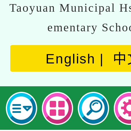
Taoyuan Municipal Hs
ementary Scho
English
中