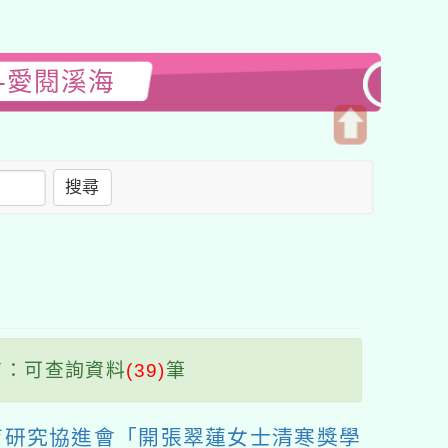
-愛閱溪海
開
啟
搜尋
上
方
區
塊
：可查詢資料
(39)
筆
育研究協進會「開張翠蓮女士清寒獎學