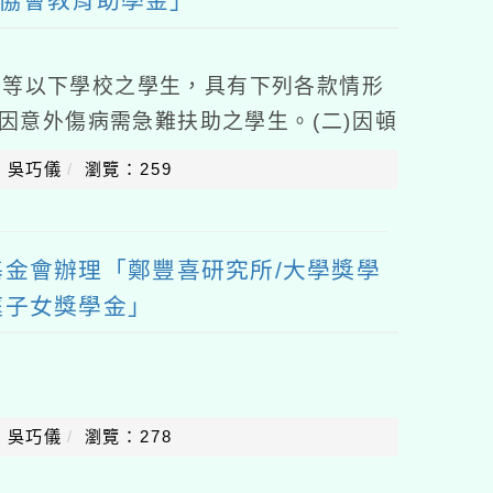
懷協會教育助學金」
中等以下學校之學生，具有下列各款情形
)因意外傷病需急難扶助之學生。(二)因頓
因生活困頓需扶助之學生。申請方式：符
：吳巧儀
瀏覽：259
金會辦理「鄭豐喜研究所/大學獎學
庭子女獎學金」
：吳巧儀
瀏覽：278