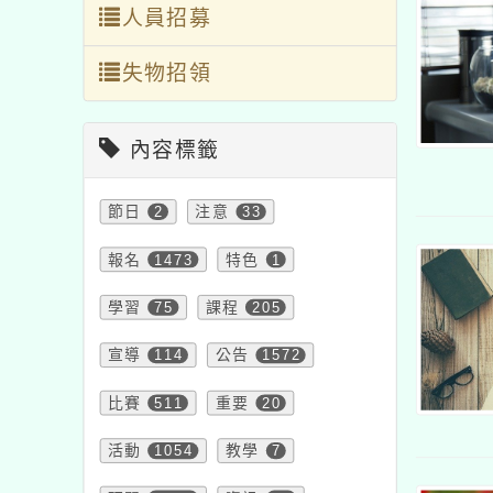
人員招募
失物招領
內容標籤
節日
2
注意
33
報名
1473
特色
1
學習
75
課程
205
宣導
114
公告
1572
比賽
511
重要
20
活動
1054
教學
7