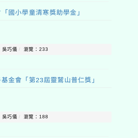
會「國小學童清寒獎助學金」
：吳巧儀
瀏覽：233
基金會「第23屆靈鷲山普仁獎」
：吳巧儀
瀏覽：188