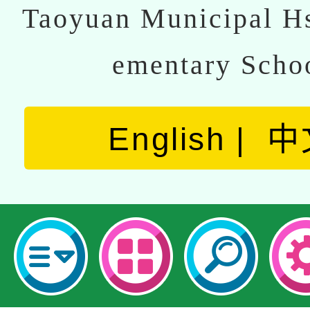
Taoyuan Municipal Hs
ementary Scho
English
中