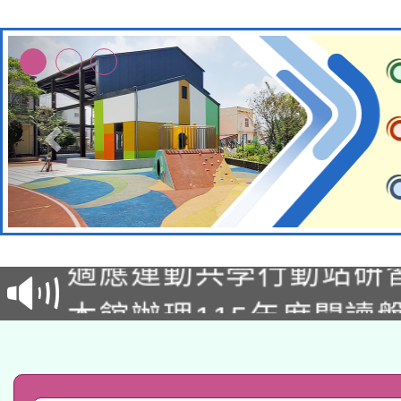
本校115學年度第2次
適應運動共學行動站研
招甄選結果公告(無人
本館辦理115年度閱讀
招)
科技賦能─人工智慧(AI
暨閱讀推動專業研習
A3數位素養講師名單
礎課程