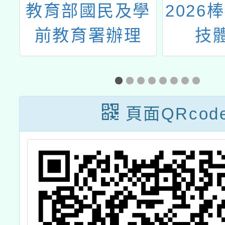
師
教育部國民及學
2026
教
前教育署辦理
技
115年度弘揚孝
Raps
道漫畫比賽、孝
道故事徵文比
頁面QRcod
賽、Ü好攝影徵
件比賽及
IUHOW薪傳參
與獎實施計畫一