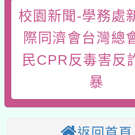
「數位內容與教學軟體線
校園新聞-學務處
有關大陸委員會函釋公
pilot」
際同濟會台灣總
轉知經濟部水利署委託
薪期間赴陸應申請許可
115年8月22日(星期六)
民CPR反毒害反
業技術研究院辦理「11
2026年桃園地景藝術
桃園市孔廟祈福系列活
用水績優單位及節水達
暴
本校115學年度第2次
開 智慧啟航」
動」
適應運動共學行動站研
招甄選結果公告(無人
本館辦理115年度閱讀
招)
返回首頁
科技賦能─人工智慧(AI
暨閱讀推動專業研習