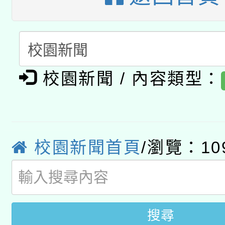
A3數位素養講師名單
礎課程
「數位內容與教學軟體線
有關大陸委員會函釋公
pilot」
校園新聞 / 內容類型：
轉知經濟部水利署委託
薪期間赴陸應申請許可
115年8月22日(星期六)
業技術研究院辦理「11
2026年桃園地景藝術
校園新聞首頁
/瀏覽：10
桃園市孔廟祈福系列活
用水績優單位及節水達
開 智慧啟航」
動」
搜尋