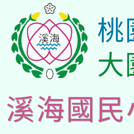
桃
大
溪海國民