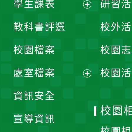
學生課表
研習活
展
教科書評選
校外活
開
校園檔案
校園志
選
單
處室檔案
校園活
展
資訊安全
開
校園
宣導資訊
選
校園相