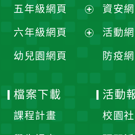
單
五年級網頁
資安網
選
開
展
單
六年級網頁
活動網
選
開
展
單
幼兒園網頁
防疫網
選
開
單
選
檔案下載
活動
單
課程計畫
校園社