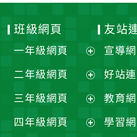
班級網頁
友站
一年級網頁
宣導網
展
二年級網頁
好站連
開
展
三年級網頁
教育網
選
開
展
單
四年級網頁
學習網
選
開
展