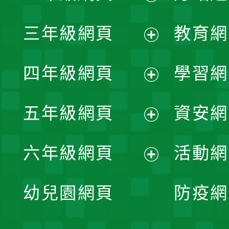
開
展
三年級網頁
教育網
選
開
展
單
四年級網頁
學習網
選
開
展
單
五年級網頁
資安網
選
開
展
單
六年級網頁
活動網
選
開
展
單
幼兒園網頁
防疫網
選
開
單