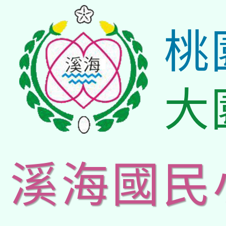
桃
大
溪海國民