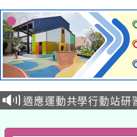
本校115學年度第2次
適應運動共學行動站研
招甄選結果公告(無人
本館辦理115年度閱讀
招)
科技賦能─人工智慧(AI
暨閱讀推動專業研習