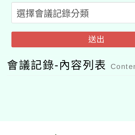
科技賦能─人工智慧(AI
暨閱讀推動專業研習
A3數位素養講師名單
礎課程
「數位內容與教學軟體線
送出
有關大陸委員會函釋公
pilot」
會議記錄-內容列表
Conten
轉知經濟部水利署委託
薪期間赴陸應申請許可
115年8月22日(星期六)
業技術研究院辦理「11
2026年桃園地景藝術
桃園市孔廟祈福系列活
用水績優單位及節水達
開 智慧啟航」
動」