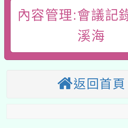
A3數位素養講師名單
礎課程
內容管理:會議記
「數位內容與教學軟體線
溪海
有關大陸委員會函釋公
pilot」
轉知經濟部水利署委託
薪期間赴陸應申請許可
115年8月22日(星期六)
業技術研究院辦理「11
2026年桃園地景藝術
桃園市孔廟祈福系列活
用水績優單位及節水達
返回首頁
本校115學年度第2次
開 智慧啟航」
動」
適應運動共學行動站研
招甄選結果公告(無人
本館辦理115年度閱讀
招)