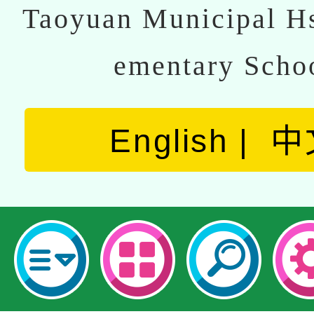
Taoyuan Municipal Hs
ementary Scho
English
中