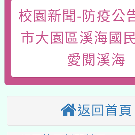
A3數位素養講師名單
礎課程
校園新聞-防疫公
「數位內容與教學軟體線
有關大陸委員會函釋公
pilot」
市大園區溪海國民
轉知經濟部水利署委託
薪期間赴陸應申請許可
愛閱溪海
115年8月22日(星期六)
業技術研究院辦理「11
2026年桃園地景藝術
桃園市孔廟祈福系列活
用水績優單位及節水達
本校115學年度第2次
開 智慧啟航」
動」
適應運動共學行動站研
招甄選結果公告(無人
返回首頁
本館辦理115年度閱讀
招)