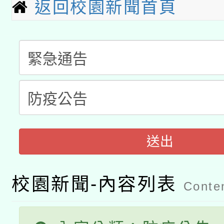
科技賦能─人工智慧(AI
暨閱讀推動專業研習
返回校園新聞首頁
A3數位素養講師名單
礎課程
「數位內容與教學軟體線
有關大陸委員會函釋公
pilot」
轉知經濟部水利署委託
薪期間赴陸應申請許可
115年8月22日(星期六)
業技術研究院辦理「11
送出
2026年桃園地景藝術
桃園市孔廟祈福系列活
用水績優單位及節水達
校園新聞-內容列表
開 智慧啟航」
動」
Conten