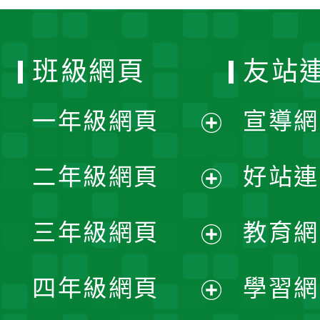
班級網頁
友站
一年級網頁
宣導網
展
二年級網頁
好站連
開
展
三年級網頁
教育網
選
開
展
單
四年級網頁
學習網
選
開