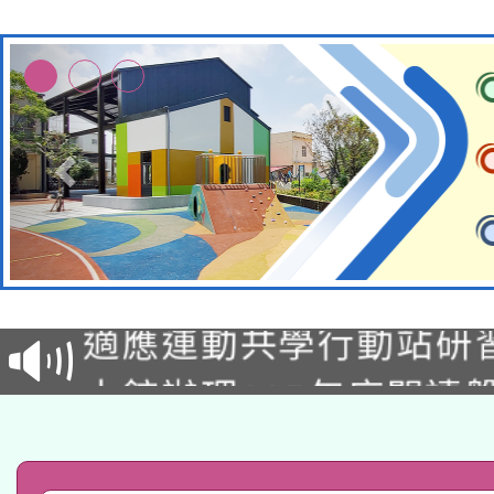
本校115學年度第2次
適應運動共學行動站研
招甄選結果公告(無人
本館辦理115年度閱讀
招)
科技賦能─人工智慧(AI
暨閱讀推動專業研習