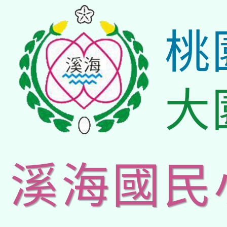
桃
大
溪海國民