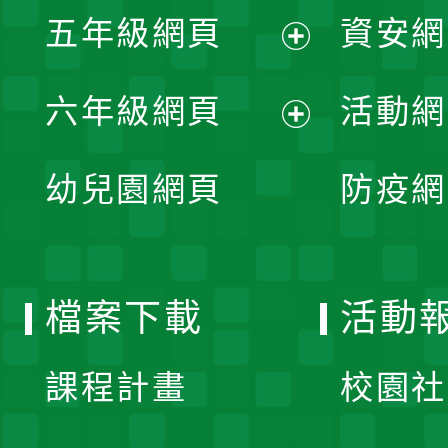
展
單
五年級網頁
資安網
選
開
展
單
六年級網頁
活動網
選
開
展
單
幼兒園網頁
防疫網
選
開
單
選
檔案下載
活動
單
課程計畫
校園社