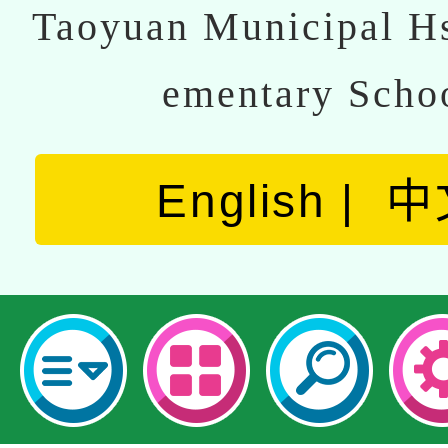
Taoyuan Municipal Hs
ementary Scho
English
中