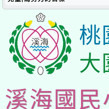
桃
大
溪海國民