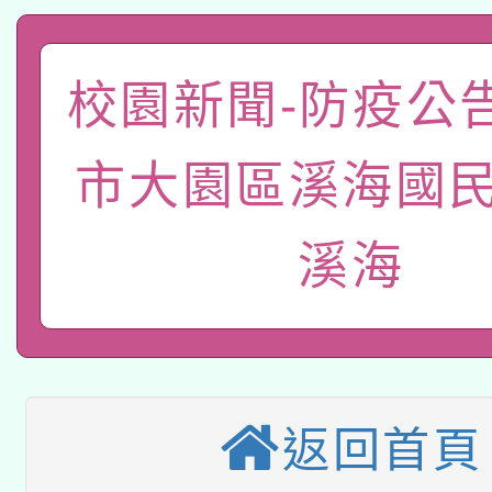
科技賦能─人工智慧(AI
暨閱讀推動專業研習
A3數位素養講師名單
礎課程
校園新聞-防疫公
「數位內容與教學軟體線
有關大陸委員會函釋公
pilot」
市大園區溪海國民
轉知經濟部水利署委託
薪期間赴陸應申請許可
溪海
115年8月22日(星期六)
業技術研究院辦理「11
2026年桃園地景藝術
桃園市孔廟祈福系列活
用水績優單位及節水達
本校115學年度第2次
開 智慧啟航」
動」
返回首頁
適應運動共學行動站研
招甄選結果公告(無人