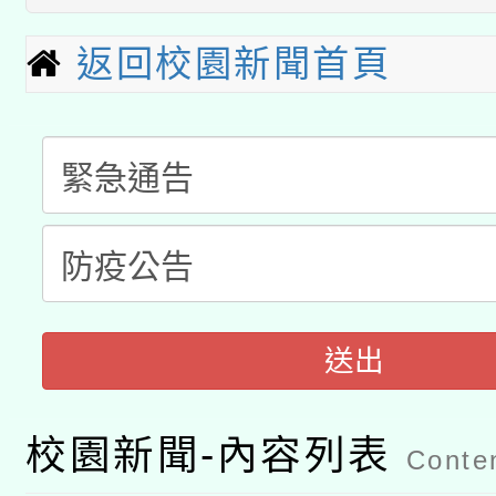
本館辦理115年度閱讀
招)
科技賦能─人工智慧(AI
返回校園新聞首頁
暨閱讀推動專業研習
A3數位素養講師名單
礎課程
「數位內容與教學軟體線
有關大陸委員會函釋公
pilot」
轉知經濟部水利署委託
薪期間赴陸應申請許可
115年8月22日(星期六)
業技術研究院辦理「11
送出
2026年桃園地景藝術
桃園市孔廟祈福系列活
用水績優單位及節水達
校園新聞-內容列表
開 智慧啟航」
Conten
動」