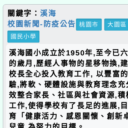
關鍵字：
溪海
校園新聞-防疫公告
桃園市
大園區
國民小學
溪海國小成立於1950年,至今已
的歲月,歷經人事物的星移物換,建
校長全心投入教育工作, 以豐富
驗,將軟、硬體設施與教育理念充分
效整合家長、社區與社會資源,積
工作,使得學校有了長足的進展,
育「健康活力、感恩關懷、創新
兒童,為努力的目標。