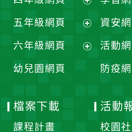
選
開
展
單
五年級網頁
資安網
選
開
展
單
六年級網頁
活動網
選
開
展
單
幼兒園網頁
防疫網
選
開
單
選
檔案下載
活動
單
課程計畫
校園社