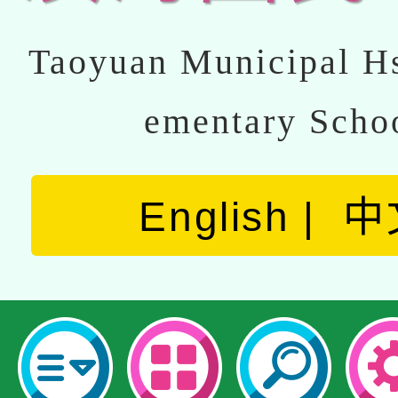
Taoyuan Municipal Hs
ementary Scho
English
中