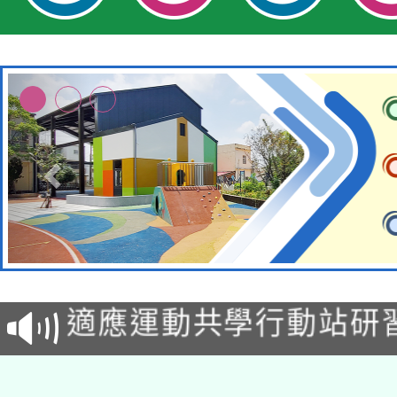
本校115學年度第2次
適應運動共學行動站研
招甄選結果公告(無人
本館辦理115年度閱讀
招)