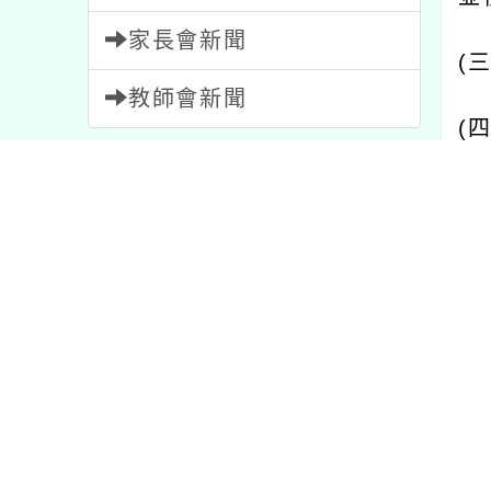
(
三
)
教師會新聞
(
四
)
內容標籤
(
五
)
QSz5
活動
1054
學習
75
宣導
114
比賽
511
(
六
)
重要
20
報名
1473
三、
教學
7
資訊
38
(
一
)
研習
1706
注意
33
並完
公告
1572
特色
1
學活
課程
205
節日
2