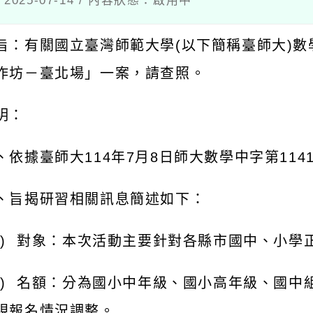
：有關國立臺灣師範大學
(
以下簡稱臺師大
)
數學教
坊－臺北場」一案，請查照。
：
依據臺師大
114
年
7
月
8
日師大數學中字第
1141017
旨揭研習相關訊息簡述如下：
對象：本次活動主要針對各縣市國中、小學正式教
名額：分為國小中年級、國小高年級、國中組三組
報名情況調整。