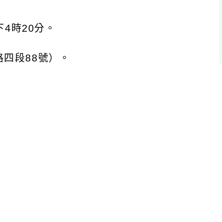
20
分。
88
號）。
至以下網址（
https://forms.gle/E7LpL
他保險、住宿及交通費請自理。
心舉辦的「數學活動師」培訓工作坊，
得認證合格者，頒發該組別「第二期數