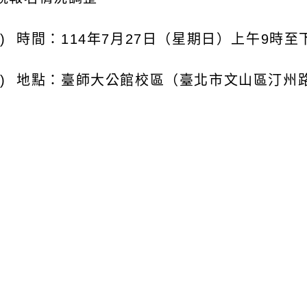
時間：
114
年
7
月
27
日（星期日）上午
9
時至下
4
時
地點：臺師大公館校區（臺北市文山區汀州路四段
報名：請於
114
年
7
月
18
日（星期五）中午
12
時前
ERkzhkV8
）填寫報名表，逾期恕不受理。
費用：本次活動不收取任何費用，有提供午餐，其
證書及參加證明：
符合上述資格的數學教師，參加臺師大數學教育中
成所有課程內容（需上滿該組別每一模組課程）取
動師」證書。