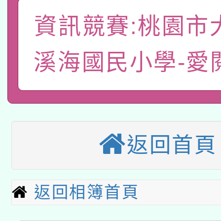
有關本府115年70歲
答一案
一案。
資訊競賽:桃園市
本校115學年度第2次
人員健康講座「吃得安
適應運動共學行動站研
溪海國民小學-愛
招甄選結果公告(無人
心」，鼓勵退休同仁踴
本館辦理115年度閱讀
招)
案。
科技賦能─人工智慧(AI
暨閱讀推動專業研習
A3數位素養講師名單
礎課程
返回首頁
本校115學年度第1次
本校115學年度第2次
第3次招考甄選結果公告
返回相簿首頁
有關原住民族委員會11
次招考甄選結果公告(尚