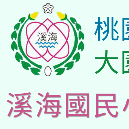
桃
大
溪海國民