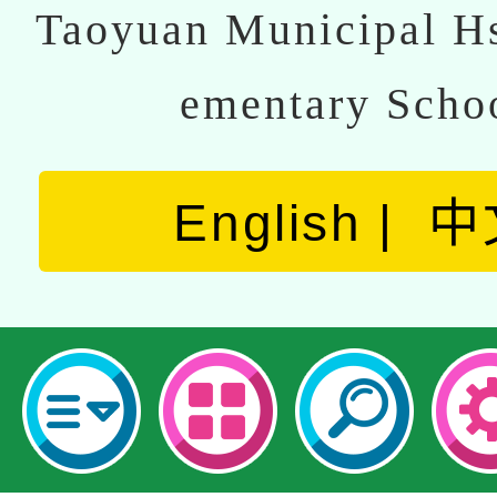
Taoyuan Municipal Hs
ementary Scho
English
中