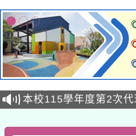
本校115學年度第1次
本校115學年度第2次
第3次招考甄選結果公告
有關原住民族委員會11
次招考甄選結果公告(尚
兒童少年暑期犯罪預防
公告之原住民族歲時祭