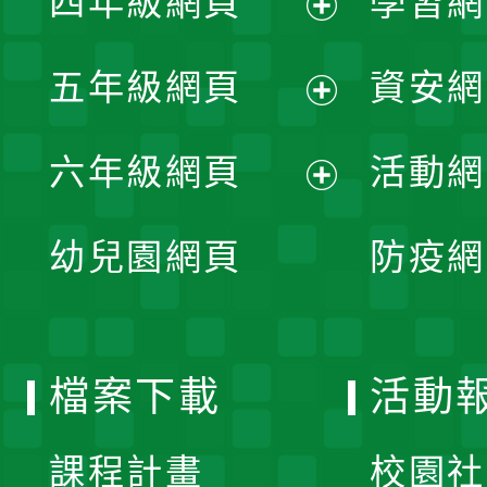
四年級網頁
學習網
選
開
展
單
五年級網頁
資安網
選
開
展
單
六年級網頁
活動網
選
開
展
單
幼兒園網頁
防疫網
選
開
單
選
檔案下載
活動
單
課程計畫
校園社