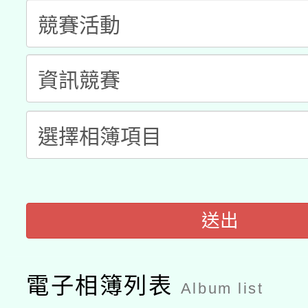
兒童少年暑期犯罪預防
公告之原住民族歲時祭
有關本府115年70歲
答一案
一案。
本校115學年度第2次
人員健康講座「吃得安
適應運動共學行動站研
招甄選結果公告(無人
心」，鼓勵退休同仁踴
本館辦理115年度閱讀
招)
案。
科技賦能─人工智慧(AI
暨閱讀推動專業研習
A3數位素養講師名單
送出
礎課程
電子相簿列表
Album list