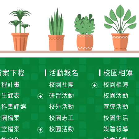
檔案下載
活動報名
校園相簿
課程計畫
校園社團
校園相簿
展
學生課表
研習活動
校園活動
開
展
教科書評選
校外活動
宣導活動
選
開
校園檔案
校園志工
校園生活
單
選
處室檔案
校園活動
媒體報導
單
展