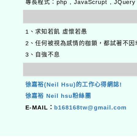
專長程式：php , JavaScrupt , JQuer
1、求知若飢 虛懷若愚
2、任何被視為感情的枷鎖，都試著不因
3、自強不息
徐嘉裕(Neil Hsu)的工作心得網誌!
徐嘉裕 Neil hsu粉絲團
E-MAIL：
b168168tw@gmail.com