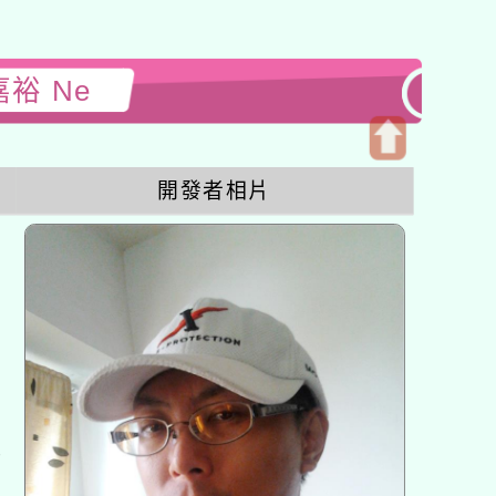
嘉裕 Ne
開
開發者相片
啟
上
方
區
塊
各