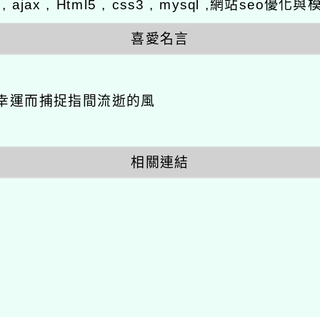
y , ajax , Html5 , css3 , mysql ,網站se
喜愛名言
幸運而捕捉指間流逝的風
相關連結