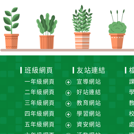
班級網頁
友站連結
一年級網頁
宣導網站
展
二年級網頁
好站連結
開
展
三年級網頁
教育網站
選
開
展
四年級網頁
學習網站
單
選
開
展
五年級網頁
資安網站
單
選
開
展