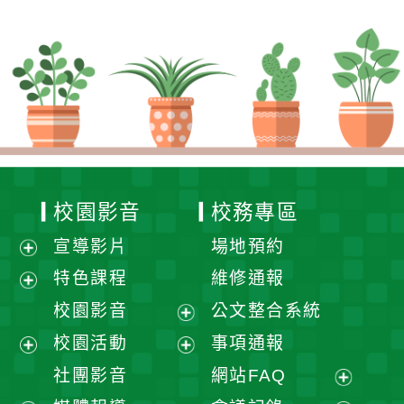
校園影音
校務專區
宣導影片
場地預約
展
特色課程
維修通報
開
展
校園影音
公文整合系統
選
開
展
校園活動
事項通報
單
選
開
展
展
社團影音
網站FAQ
單
選
開
開
展