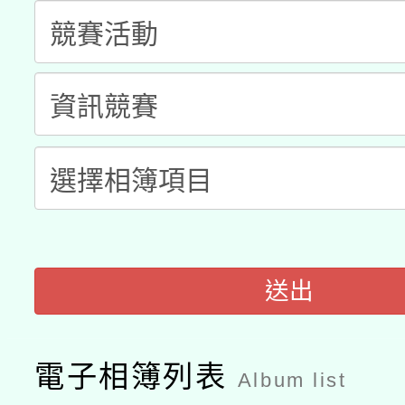
科技賦能─人工智慧(AI
暨閱讀推動專業研習
A3數位素養講師名單
礎課程
「數位內容與教學軟體線
有關大陸委員會函釋公
pilot」
轉知經濟部水利署委託
薪期間赴陸應申請許可
115年8月22日(星期六)
業技術研究院辦理「11
2026年桃園地景藝術
送出
桃園市孔廟祈福系列活
用水績優單位及節水達
開 智慧啟航」
動」
電子相簿列表
Album list