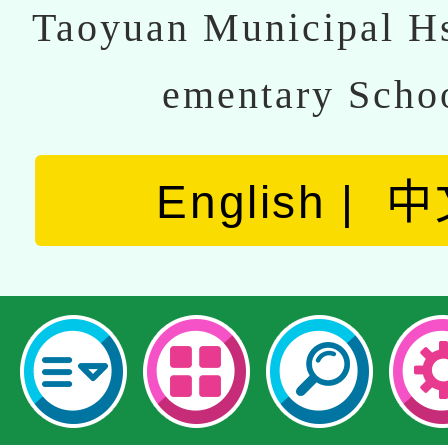
Taoyuan Municipal Hs
ementary Scho
English
中