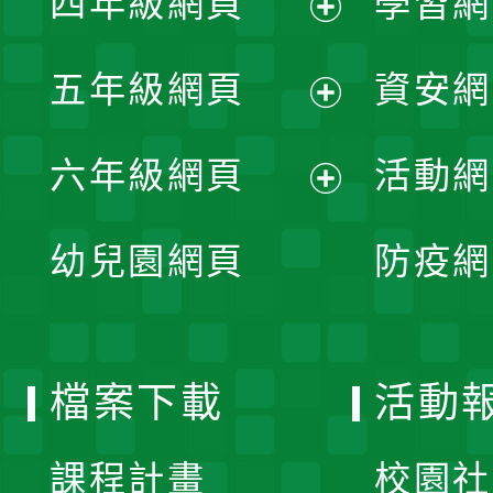
四年級網頁
學習網
選
開
展
單
五年級網頁
資安網
選
開
展
單
六年級網頁
活動網
選
開
展
單
幼兒園網頁
防疫網
選
開
單
選
檔案下載
活動
單
課程計畫
校園社