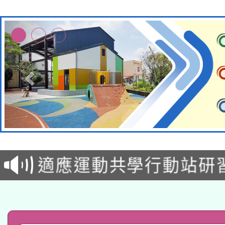
本校115學年度第2次
適應運動共學行動站研
招甄選結果公告(無人
本館辦理115年度閱讀
招)
科技賦能─人工智慧(AI
暨閱讀推動專業研習