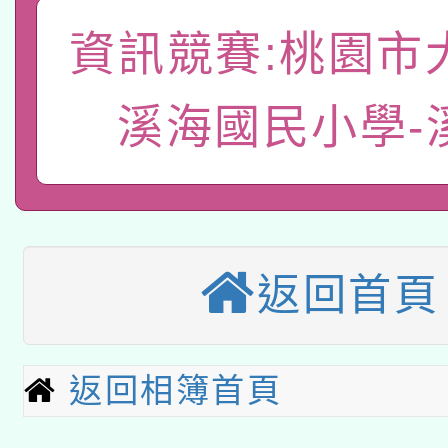
A3數位素養講師名單
礎課程
資訊競賽:桃園市
「數位內容與教學軟體線
溪海國民小學-
有關大陸委員會函釋公
pilot」
轉知經濟部水利署委託
薪期間赴陸應申請許可
115年8月22日(星期六)
業技術研究院辦理「11
2026年桃園地景藝術
桃園市孔廟祈福系列活
用水績優單位及節水達
返回首頁
本校115學年度第2次
開 智慧啟航」
動」
適應運動共學行動站研
招甄選結果公告(無人
返回相簿首頁
本館辦理115年度閱讀
招)