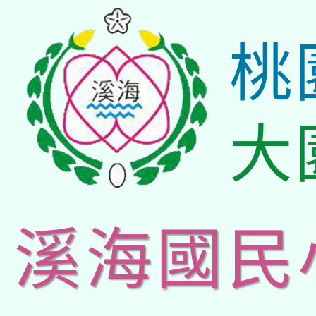
桃
大
溪海國民