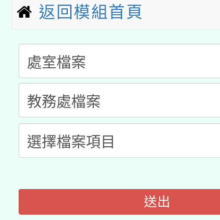
科技賦能─人工智慧(AI
暨閱讀推動專業研習
返回模組首頁
A3數位素養講師名單
礎課程
「數位內容與教學軟體線
有關大陸委員會函釋公
pilot」
轉知經濟部水利署委託
薪期間赴陸應申請許可
115年8月22日(星期六)
業技術研究院辦理「11
2026年桃園地景藝術
桃園市孔廟祈福系列活
用水績優單位及節水達
開 智慧啟航」
動」
送出