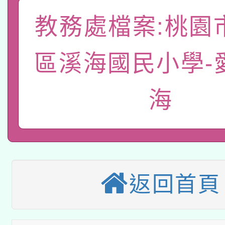
A3數位素養講師名單
礎課程
教務處檔案:桃園
「數位內容與教學軟體線
有關大陸委員會函釋公
pilot」
區溪海國民小學-
轉知經濟部水利署委託
薪期間赴陸應申請許可
海
115年8月22日(星期六)
業技術研究院辦理「11
2026年桃園地景藝術
桃園市孔廟祈福系列活
用水績優單位及節水達
本校115學年度第2次
開 智慧啟航」
動」
適應運動共學行動站研
返回首頁
招甄選結果公告(無人
本館辦理115年度閱讀
招)