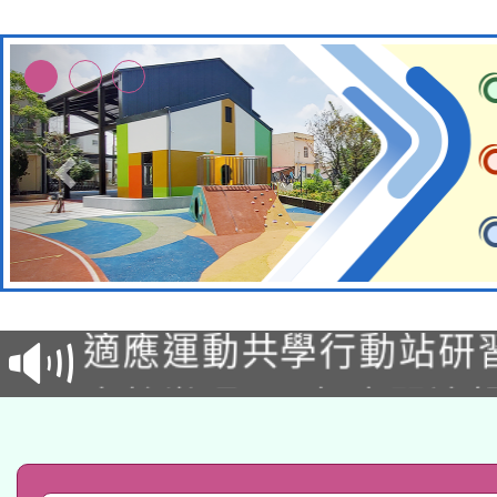
本校115學年度第2次
適應運動共學行動站研
招甄選結果公告(無人
本館辦理115年度閱讀
招)
科技賦能─人工智慧(AI
暨閱讀推動專業研習