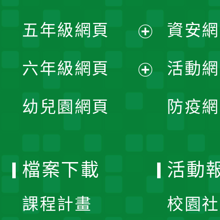
開
展
單
五年級網頁
資安網
選
開
展
單
六年級網頁
活動網
選
開
展
單
幼兒園網頁
防疫網
選
開
單
選
檔案下載
活動
單
課程計畫
校園社