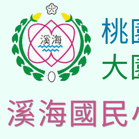
桃
大
溪海國民