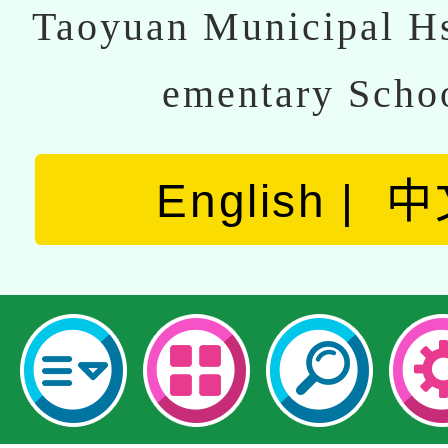
Taoyuan Municipal Hs
ementary Scho
English
中