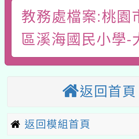
有關本府115年70歲
答一案
一案。
教務處檔案:桃園
本校115學年度第2次
人員健康講座「吃得安
適應運動共學行動站研
招甄選結果公告(無人
區溪海國民小學-
心」，鼓勵退休同仁踴
本館辦理115年度閱讀
招)
案。
科技賦能─人工智慧(AI
暨閱讀推動專業研習
A3數位素養講師名單
礎課程
返回首頁
本校115學年度第1次
本校115學年度第2次
第3次招考甄選結果公告
返回模組首頁
有關原住民族委員會11
次招考甄選結果公告(尚