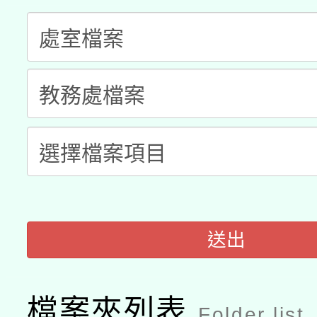
兒童少年暑期犯罪預防
公告之原住民族歲時祭
有關本府115年70歲
答一案
一案。
本校115學年度第2次
人員健康講座「吃得安
適應運動共學行動站研
招甄選結果公告(無人
心」，鼓勵退休同仁踴
本館辦理115年度閱讀
招)
案。
科技賦能─人工智慧(AI
暨閱讀推動專業研習
A3數位素養講師名單
礎課程
送出
檔案夾列表
Folder list