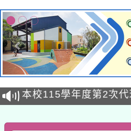
本校115學年度第1次
本校115學年度第2次
第3次招考甄選結果公告
有關原住民族委員會11
次招考甄選結果公告(尚
兒童少年暑期犯罪預防
公告之原住民族歲時祭