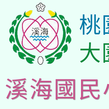
桃
大
溪海國民