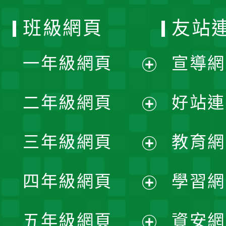
班級網頁
友站
一年級網頁
宣導網
展
二年級網頁
好站連
開
展
三年級網頁
教育網
選
開
展
單
四年級網頁
學習網
選
開
展
單
五年級網頁
資安網
選