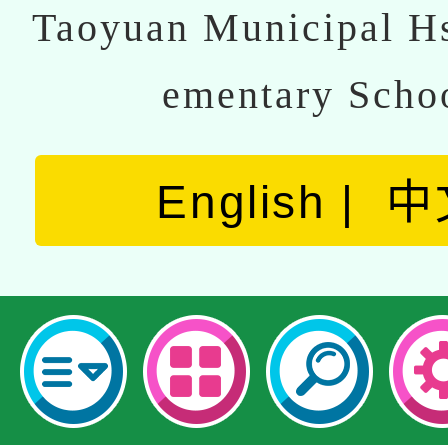
Taoyuan Municipal Hs
ementary Scho
English
中