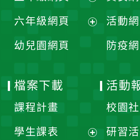
開
展
單
六年級網頁
活動網
選
開
展
單
幼兒園網頁
防疫網
選
開
單
選
檔案下載
活動
單
課程計畫
校園社
學生課表
研習活