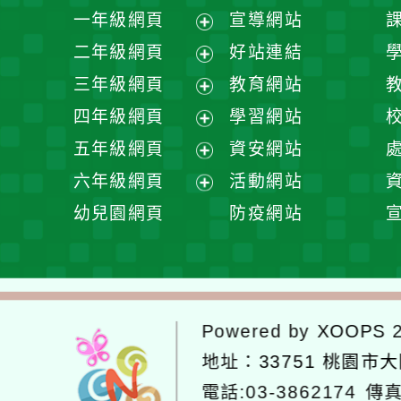
一年級網頁
宣導網站
展
二年級網頁
好站連結
開
展
三年級網頁
教育網站
選
開
展
四年級網頁
學習網站
單
選
開
展
五年級網頁
資安網站
單
選
開
展
六年級網頁
活動網站
單
選
開
展
幼兒園網頁
防疫網站
單
選
開
單
選
單
Powered by
XOOPS
2
地址：
33751 桃園市
電話:03-3862174
傳真