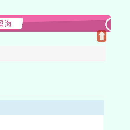
溪海
開
啟
上
方
區
塊