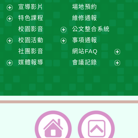
宣導影片
場地預約
展
特色課程
維修通報
開
展
校園影音
公文整合系統
選
開
展
校園活動
事項通報
單
選
開
展
展
社團影音
網站FAQ
單
選
開
開
展
媒體報導
會議記錄
單
選
選
開
展
展
單
單
選
開
開
單
選
選
單
單