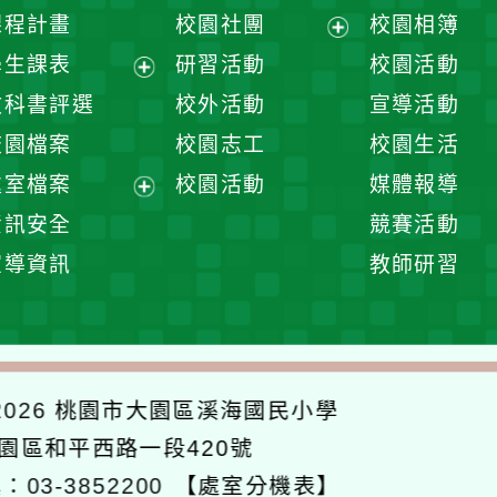
課程計畫
校園社團
校園相簿
展
學生課表
研習活動
校園活動
開
展
教科書評選
校外活動
宣導活動
選
開
校園檔案
校園志工
校園生活
單
選
處室檔案
校園活動
媒體報導
單
展
資訊安全
競賽活動
開
宣導資訊
教師研習
選
單
026
桃園市大園區溪海國民小學
大園區和平西路一段420號
：03-3852200
【處室分機表】