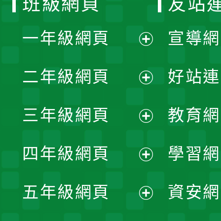
班級網頁
友站
一年級網頁
宣導網
展
二年級網頁
好站連
開
展
三年級網頁
教育網
選
開
展
單
四年級網頁
學習網
選
開
展
單
五年級網頁
資安網
選
開
展