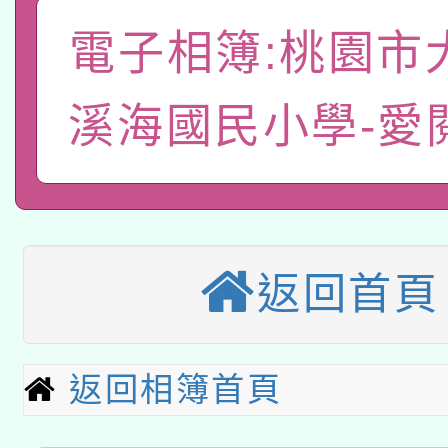
關事宜
電子相簿:桃園市
函轉國家教育研究院中心
國立臺灣師範大學辦理「1
轉知教育部國民及學前
原住民族教育政策研討
年度健康促進學校輔導
溪海國民小學-愛
函轉國立臺灣師範大學
新北市政府教育局辦理「
族教育國際趨勢與發展
業成長研習」實施計畫
轉知有關國立成功大學
族語言臺北學習中心11
師專業成長研習實施計
教育部國民及學前教育署「
文教學共融平台-教案
「族語學習班」招生簡章
方素養工作坊新北場」
返回首頁
轉知經濟部水利署委託
年度COVID-19疫苗
件」活動簡章
115年8月22日(星期六)
業技術研究院辦理「11
接種對象擴大為「滿6
返回相簿首頁
2026年桃園地景藝術
桃園市孔廟祈福系列活
用水績優單位及節水達
接種之民眾」措施，延長