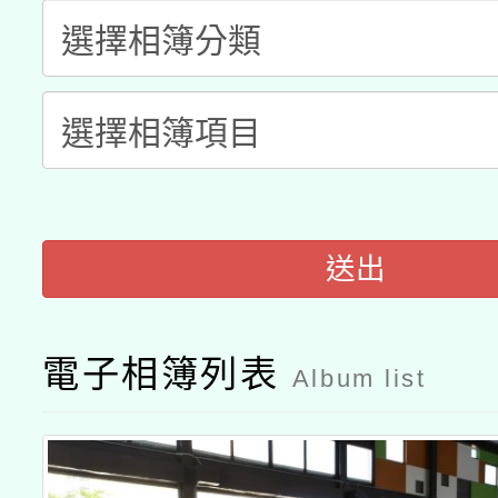
「2026桃園藝術巡演
開 智慧啟航」
動」
月28日止
轉知教育部國民及學前
關事宜
函轉國家教育研究院中心
國立臺灣師範大學辦理「1
轉知教育部國民及學前
原住民族教育政策研討
年度健康促進學校輔導
函轉國立臺灣師範大學
新北市政府教育局辦理「
族教育國際趨勢與發展
業成長研習」實施計畫
送出
轉知有關國立成功大學
族語言臺北學習中心11
師專業成長研習實施計
教育部國民及學前教育署「
文教學共融平台-教案
「族語學習班」招生簡章
方素養工作坊新北場」
電子相簿列表
Album list
年度COVID-19疫苗
件」活動簡章
接種對象擴大為「滿6