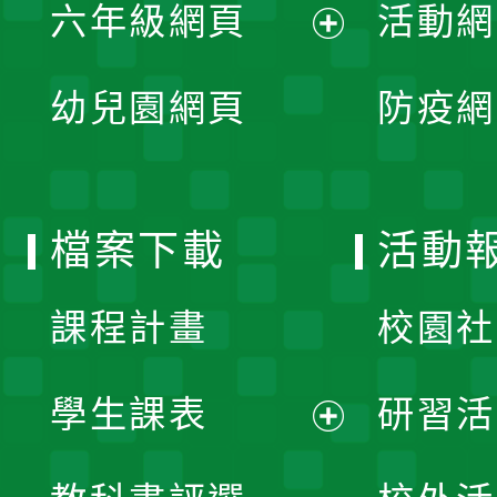
單
六年級網頁
活動網
選
開
展
單
幼兒園網頁
防疫網
選
開
單
選
檔案下載
活動
單
課程計畫
校園社
學生課表
研習活
展