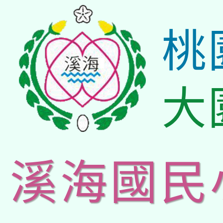
桃
大
溪海國民