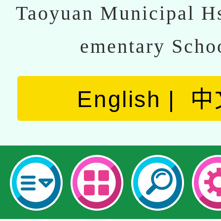
Taoyuan Municipal Hs
ementary Scho
English
中