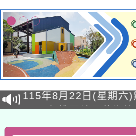
轉知經濟部水利署委託
115年8月22日(星期六)
業技術研究院辦理「11
2026年桃園地景藝術
桃園市孔廟祈福系列活
用水績優單位及節水達
「2026桃園藝術巡演
開 智慧啟航」
動」
轉知教育部國民及學前